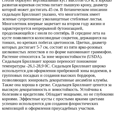
стебли образуют вертикальный куст высотой 0,9 м, а хорошо
развитая корневая система питает пышную крону, диаметр
которой может достигать 45 см. В ботаническом описании
сидальцеи Бриллиант указано, что многолетник имеет
зеленые супротивные узколанцетные стеблевые листья.
Многолетник впервые зацветает на втором году жизни и
характеризуется непрерывной бутонизацией,
продолжающейся с июля по сентябрь. В середине лета на
кусте появляются колосовидные соцветия, держащиеся на
тонких, но крепких побегах цветоносов. Цветки, диаметр
которых достигает 5-7 см, состоят из пяти ярко-розовых
шелковистых лепестков и по форме напоминают граммофон.
Растение относится к 5а зоне морозостойкости (USDA).
Сидальцея Бриллиант хорошо переносит понижение
температуры -26,1-28,9 0C. Сидальцея Бриллиант широко
используется для оформления прибрежной зоны водоемов, в
групповых посадках и создания высоких бордюров,
позволяющих зонировать декоративные ансамбли клумбы.
Также она хороша в срезке. Сидальцея Бриллиант ценится за
высокую декоративность и зимостойкость. Устойчива к
болезням и вредителям. Обладает мощными, но не глубокими
корнями. Эффектные кусты с простыми яркими цветами
успешно используются для создания флористических
композиций и оформления приусадебных участков.