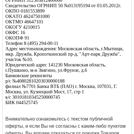
ОГРНИП 312503812400066
Свидетельство ОГРНИП 50 №013195194 от 03.05.2012г.
ОКПО 0181553899
ОКАТО 46247501000
ОКТМО 46647101
ОКОГУ 4210015
ОКФС 16
ОКОПФ 91
Телефон 8 (495) 294-00-11
Адрес местонахождения: Московская область, г.Мытищи,
мкр. Дружба, Кропоткинский пр-д, "Арт-парк Дружба",
участок №10.
Юридический адрес 141230 Московская область,
г.Пушкино, м-н Звягино, ул.Фрунзе, д.6
Банковские реквизиты
р/с №40802810203030000188
филиал №7701 Банка ВТБ (ПАО) г. Москва, 107031, Г.
Москва, ул. Кузнецкий Мост, 17, стр 1
к/с 30101810345250000745
БИК 044525745
Внимательно ознакомьтесь с текстом публичной
оферты, и если Вы не согласны с каким-либо пунктом
оферты, Вы вправе отказаться от покупки Товаров,