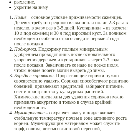
рыхление,
укрытие на зиму.
Полив
– основное условие приживаемости саженцев.
Деревья требуют среднюю влажность и полив 2-3 раза в
неделю, в жару раз в 3-5 дней. Кустарники - из расчета:
10 л под саженец и 30 л под взрослый куст. За поливом
необходимо особенно строго следить первые 2 года
после посадки.
Подкормка
. Подкормку полным минеральным
удобрением проводят лишь после основательного
укоренения деревьев и кустарников – через 2-3 года
после посадки. Заканчивать ее надо не позже июля,
чтобы новые побеги могли вызреть до зимы.
Борьба с сорняками.
Прорастающие сорняки нужно
своевременно удалять. Сорняки способствуют развитию
болезней, привлекают вредителей, забирают питание,
свет и пространство у культурных растений.
Химические препараты для удаления сорняков нужно
применять аккуратно и только в случае крайней
необходимости.
Мульчирование –
сохраняет влагу и поддерживает
стабильную температуру почвы в зоне активного роста
корней. Мульчирующим материалом может служить
торф, солома, листья и листовой перегной,