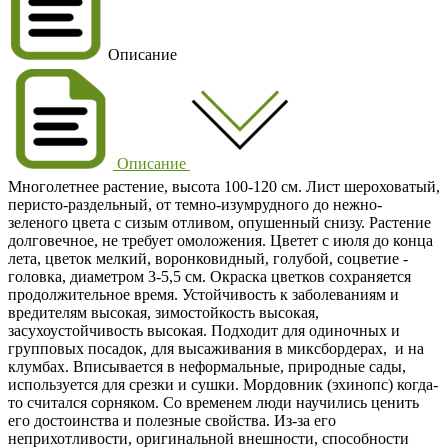
Описание
Описание
Многолетнее растение, высота 100-120 см. Лист шероховатый,
перисто-раздельный, от темно-изумрудного до нежно-
зеленого цвета с сизым отливом, опушенный снизу. Растение
долговечное, не требует омоложения. Цветет с июля до конца
лета, цветок мелкий, воронковидный, голубой, соцветие -
головка, диаметром 3-5,5 см. Окраска цветков сохраняется
продолжительное время. Устойчивость к заболеваниям и
вредителям высокая, зимостойкость высокая,
засухоустойчивость высокая. Подходит для одиночных и
групповых посадок, для высаживания в миксбордерах, и на
клумбах. Вписывается в неформальные, природные сады,
используется для срезки и сушки. Мордовник (эхинопс) когда-
то считался сорняком. Со временем люди научились ценить
его достоинства и полезные свойства. Из-за его
неприхотливости, оригинальной внешности, способности