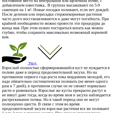
постоянное место на нейтральной или щелочной почве, с
добавлением известняка.. В группах высаживают по 5-9
саженцев на 1 м². Новые посадки поливают, если нет дождей.
После деления или пересадки стержнекорневые растения
часто долго восстанавливаются и даже могут погибнуть. При
крайней необходимости можно провести эти процедуры до
конца мая. При этом нужно постараться копать как можно
глубже, чтобы сохранить максимально возможный корневой
ком.
Уход
Взрослый полностью сформировавшийся куст не нуждается в
поливе даже в период продолжительной засухи. Но на
протяжении первого года роста пока мордовник молодой, его
надо обязательно систематически поливать (не менее одного
раза в 7 дней), в противном случае он не сможет нормально
расти и развиваться. Взрослые же кусты прекрасно растут и
не вянут даже тогда, когда во время зноя и засухи наблюдается
растрескивание почвы. Но в такой период они не могут
полноценно цвести. В связи с этим во время
продолжительной засухи взрослые растения все же поливают