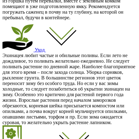
из горшка путём перевалки, вместе с земляным комком
помещают в уже подготовленную ямку. Рекомендуется
погружать саженец в почву на ту глубину, на которой он
пребывал, будучи в контейнере.
Уход
Эхинацея любит частые и обильные поливы. Если лето не
дождливое, то поливать желательно ежедневно. Не следует
поливать растение по дневной жаре. Наиболее благоприятное
для этого время – после захода солнца. Уборка сорняков,
рыхление грунта. В большинстве регионов этот цветок
переносит зиму без особого труда. Но если у вас зимы
холодные, то следует позаботиться об укрытии эхинацеи на
зиму. Особенно это критично для растений первого года
жизни. Взрослые растения перед началом заморозков
обрезаются, корневая шейка присыпается компостом или
опилками, а почва вокруг корней мульчируется опилками,
опавшими листьями, торфом и пр. Если зима ожидается
суровая, то желательно укрыть растение лапником.