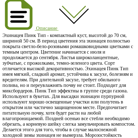
Описание
Эхинацея Пинк Тип
- компактный куст, высотой до
70 см
,
шириной 50 см. В период цветения эта эхинацея полностью
покрыта
светло-бело-розовыми
ромашковидными цветками с
темным центром. Цветение начинается
с июля
и
продолжается до сентября. Листья широколанцентные,
зубчатые, с прожилками, темно-зеленого цвета. Сорт
отличается высокой декоративностью. Эхинацея Пинк Тип
имея мягкий, сладкий аромат, устойчива к засухе, болезням и
вредителям. При длительной засухе, требует обильного
полива, но и переувлажнять почву не стоит. Подходит для
миксбордеров. Пинк Тип эффектны в группе среди газона.
Используют в букетах. Для высадки эхинацеи пурпурной
используют хорошо освещенные участки или полутень в
открытом или частично защищенном месте. Предпочитает
питательную почву, хотя будет расти на любой
влагопроницаемой. Поздней осенью все стебли необходимо
обрезать, а корневую шейку слегка замульчировать компостом.
Делается этого для того, чтобы в случае малоснежной
холодной зимы эхинацея не вымерзла. Морозостойкость