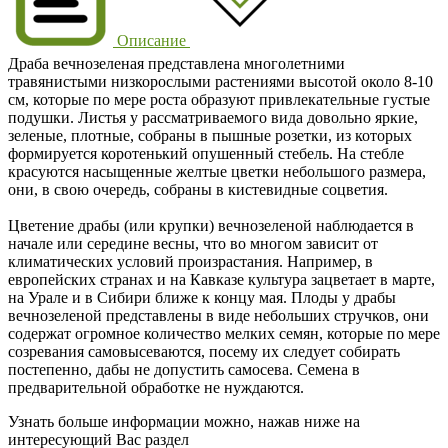
Описание
Драба вечнозеленая представлена многолетними
травянистыми низкорослыми растениями высотой около 8-10
см, которые по мере роста образуют привлекательные густые
подушки. Листья у рассматриваемого вида довольно яркие,
зеленые, плотные, собраны в пышные розетки, из которых
формируется коротенький опушенный стебель. На стебле
красуются насыщенные желтые цветки небольшого размера,
они, в свою очередь, собраны в кистевидные соцветия.
Цветение драбы (или крупки) вечнозеленой наблюдается в
начале или середине весны, что во многом зависит от
климатических условий произрастания. Например, в
европейских странах и на Кавказе культура зацветает в марте,
на Урале и в Сибири ближе к концу мая. Плоды у драбы
вечнозеленой представлены в виде небольших стручков, они
содержат огромное количество мелких семян, которые по мере
созревания самовысеваются, посему их следует собирать
постепенно, дабы не допустить самосева. Семена в
предварительной обработке не нуждаются.
Узнать больше информации можно, нажав ниже на
интересующий Вас раздел