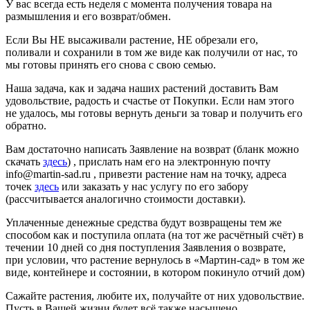
У вас всегда есть неделя с момента получения товара на
размышления и его возврат/обмен.
Если Вы НЕ высаживали растение, НЕ обрезали его,
поливали и сохранили в том же виде как получили от нас, то
мы готовы принять его снова с свою семью.
Наша задача, как и задача наших растений доставить Вам
удовольствие, радость и счастье от Покупки. Если нам этого
не удалось, мы готовы вернуть деньги за товар и получить его
обратно.
Вам достаточно написать Заявление на возврат (бланк можно
скачать
здесь
) , прислать нам его на электронную почту
info@martin-sad.ru , привезти растение нам на точку, адреса
точек
здесь
или заказать у нас услугу по его забору
(рассчитывается аналогично стоимости доставки).
Уплаченные денежные средства будут возвращены тем же
способом как и поступила оплата (на тот же расчётный счёт) в
течении 10 дней со дня поступления Заявления о возврате,
при условии, что растение вернулось в «Мартин-сад» в том же
виде, контейнере и состоянии, в котором покинуло отчий дом)
Сажайте растения, любите их, получайте от них удовольствие.
Пусть в Вашей жизни будет всё также насыщено,