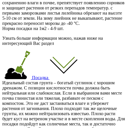
сохранению влаги в почве, препятствует появлению сорняков
и защищает растения от резких перепадов температур. с
первыми заморозками листья лилейника обрезают на высоте
5-10 см от земли. На зиму лиейник не выкапывают, растение
прекрасно переносит морозы до -40 °C.
Норма посадки на 1м2 - 4-9 шт.
Узнать больше информации можно, нажав ниже на
интересующий Вас раздел
Посадка
Идеальный состав грунта – богатый суглинок с хорошим
дренажом. С позиции кислотности почва должна быть
нейтральная или слабокислая. Если в выбранном вами месте
почва глинистая или тяжелая, разбавьте ее песком с
компостом. Это не даст застаиваться влаге и убережет
растения от загнивания. Плохо подходят так же щелочные
грунты, их можно нейтрализовать известью. Плохо расти
будет куст на ветреном участке и в месте скопления воды. Для
посадки подойдут как солнечные места, так и достаточно