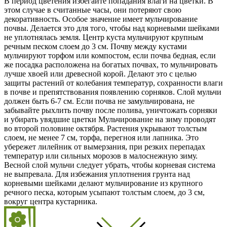
В период цветения избегайте попадания влаги на цветки. В
этом случае в считанные часы, они потеряют свою
декоративность. Особое значение имеет мульчирование
почвы. Делается это для того, чтобы над корневыми шейками
не уплотнялась земля. Центр куста мульчируют крупным
речным песком слоем до 3 см. Почву между кустами
мульчируют торфом или компостом, если почва бедная, если
же посадка расположена на богатых почвах, то мульчировать
лучше хвоей или древесной корой. Делают это с целью
защиты растений от колебания температур, сохранности влаги
в почве и препятствования появлению сорняков. Слой мульчи
должен быть 6-7 см. Если почва не замульчирована, не
забывайте рыхлить почву после полива, уничтожать сорняки
и убирать увядшие цветки Мульчирование на зиму проводят
во второй половине октября. Растения укрывают толстым
слоем, не менее 7 см, торфа, перегноя или лапника. Это
убережет лилейник от вымерзания, при резких перепадах
температур или сильных морозов в малоснежную зиму.
Весной слой мульчи следует убрать, чтобы корневая система
не выпревала. Для избежания уплотнения грунта над
корневыми шейками делают мульчирование из крупного
речного песка, которым усыпают толстым слоем, до 3 см,
вокруг центра кустарника.