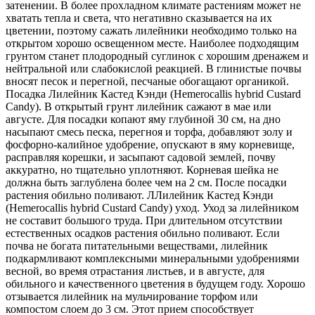
затенении. В более прохладном климате растениям может не
хватать тепла и света, что негативно сказывается на их
цветении, поэтому сажать лилейники необходимо только на
открытом хорошо освещенном месте. Наиболее подходящим
грунтом станет плодородный суглинок с хорошим дренажем и
нейтральной или слабокислой реакцией. В глинистые почвы
вносят песок и перегной, песчаные обогащают органикой.
Посадка Лилейник Кастед Кэнди (Hemerocallis hybrid Custard
Candy). В открытый грунт лилейник сажают в мае или
августе. Для посадки копают яму глубиной 30 см, на дно
насыпают смесь песка, перегноя и торфа, добавляют золу и
фосфорно-калийное удобрение, опускают в яму корневище,
расправляя корешки, и засыпают садовой землей, почву
аккуратно, но тщательно уплотняют. Корневая шейка не
должна быть заглублена более чем на 2 см. После посадки
растения обильно поливают. ЛЛилейник Кастед Кэнди
(Hemerocallis hybrid Custard Candy) уход. Уход за лилейником
не составит большого труда. При длительном отсутствии
естественных осадков растения обильно поливают. Если
почва не богата питательными веществами, лилейник
подкармливают комплексными минеральными удобрениями
весной, во время отрастания листьев, и в августе, для
обильного и качественного цветения в будущем году. Хорошо
отзывается лилейник на мульчирование торфом или
компостом слоем до 3 см. Этот прием способствует