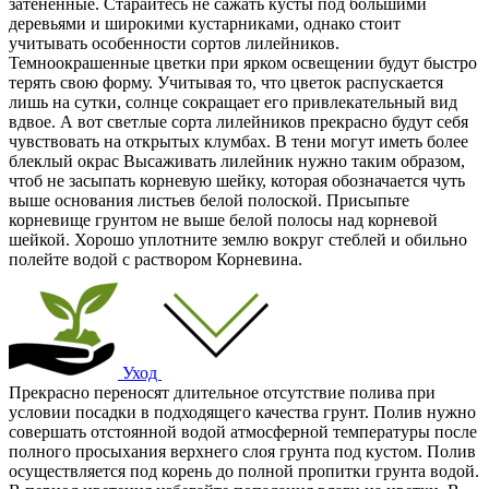
затененные. Старайтесь не сажать кусты под большими
деревьями и широкими кустарниками, однако стоит
учитывать особенности сортов лилейников.
Темноокрашенные цветки при ярком освещении будут быстро
терять свою форму. Учитывая то, что цветок распускается
лишь на сутки, солнце сокращает его привлекательный вид
вдвое. А вот светлые сорта лилейников прекрасно будут себя
чувствовать на открытых клумбах. В тени могут иметь более
блеклый окрас Высаживать лилейник нужно таким образом,
чтоб не засыпать корневую шейку, которая обозначается чуть
выше основания листьев белой полоской. Присыпьте
корневище грунтом не выше белой полосы над корневой
шейкой. Хорошо уплотните землю вокруг стеблей и обильно
полейте водой с раствором Корневина.
Уход
Прекрасно переносят длительное отсутствие полива при
условии посадки в подходящего качества грунт. Полив нужно
совершать отстоянной водой атмосферной температуры после
полного просыхания верхнего слоя грунта под кустом. Полив
осуществляется под корень до полной пропитки грунта водой.