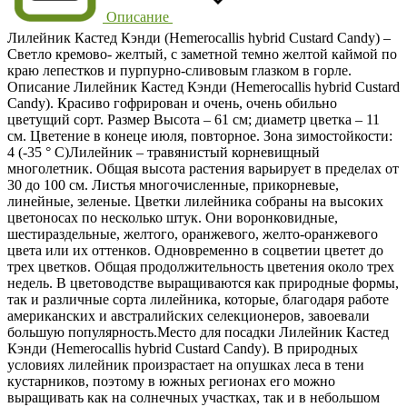
Описание
Лилейник Кастед Кэнди (Hemerocallis hybrid Custard Candy) –
Светло кремово- желтый, с заметной темно желтой каймой по
краю лепестков и пурпурно-сливовым глазком в горле.
Описание Лилейник Кастед Кэнди (Hemerocallis hybrid Custard
Candy). Красиво гофрирован и очень, очень обильно
цветущий сорт. Размер Высота – 61 см; диаметр цветка – 11
см. Цветение в конеце июля, повторное. Зона зимостойкости:
4 (-35 ° С)Лилейник – травянистый корневищный
многолетник. Общая высота растения варьирует в пределах от
30 до 100 см. Листья многочисленные, прикорневые,
линейные, зеленые. Цветки лилейника собраны на высоких
цветоносах по несколько штук. Они воронковидные,
шестираздельные, желтого, оранжевого, желто-оранжевого
цвета или их оттенков. Одновременно в соцветии цветет до
трех цветков. Общая продолжительность цветения около трех
недель. В цветоводстве выращиваются как природные формы,
так и различные сорта лилейника, которые, благодаря работе
американских и австралийских селекционеров, завоевали
большую популярность.Место для посадки Лилейник Кастед
Кэнди (Hemerocallis hybrid Custard Candy). В природных
условиях лилейник произрастает на опушках леса в тени
кустарников, поэтому в южных регионах его можно
выращивать как на солнечных участках, так и в небольшом