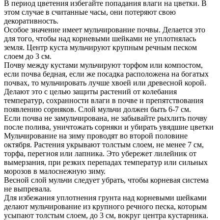
В период цветения избегайте попадания влаги на цветки. В
этом случае в считанные часы, они потеряют свою
декоративность.
Особое значение имеет мульчирование почвы. Делается это
для того, чтобы над корневыми шейками не уплотнялась
земля. Центр куста мульчируют крупным речным песком
слоем до 3 см.
Почву между кустами мульчируют торфом или компостом,
если почва бедная, если же посадка расположена на богатых
почвах, то мульчировать лучше хвоей или древесной корой.
Делают это с целью защиты растений от колебания
температур, сохранности влаги в почве и препятствования
появлению сорняков. Слой мульчи должен быть 6-7 см.
Если почва не замульчирована, не забывайте рыхлить почву
после полива, уничтожать сорняки и убирать увядшие цветки
Мульчирование на зиму проводят во второй половине
октября. Растения укрывают толстым слоем, не менее 7 см,
торфа, перегноя или лапника. Это убережет лилейник от
вымерзания, при резких перепадах температур или сильных
морозов в малоснежную зиму.
Весной слой мульчи следует убрать, чтобы корневая система
не выпревала.
Для избежания уплотнения грунта над корневыми шейками
делают мульчирование из крупного речного песка, которым
усыпают толстым слоем, до 3 см, вокруг центра кустарника.