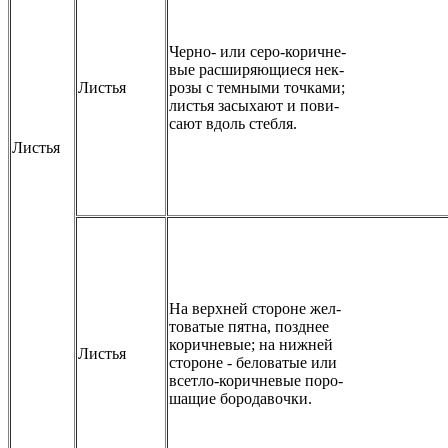
Черно- или серо-коричне-
вые расширяющиеся нек-
Листья
розы с темными точками;
листья засыхают и пови-
сают вдоль стебля.
Листья
На верхней стороне жел-
товатые пятна, позднее
коричневые; на нижней
Листья
стороне - беловатые или
всетло-коричневые поро-
шащие бородавочки.