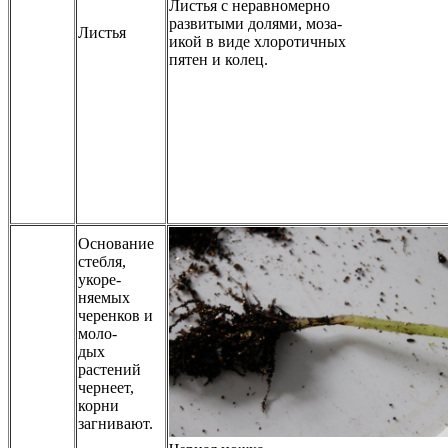
Листья с неравномерно
развитыми долями, моза-
Листья
икой в виде хлоротичных
пятен и колец.
Основание
стебля,
укоре-
няемых
черенков и
моло-
дых
растений
чернеет,
корни
загнивают.