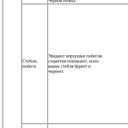
Черная ножка
Увядают верхушки побегов
Стебли,
соцветия поникают, осно-
побеги
вание стебля буреет и
чернеет.