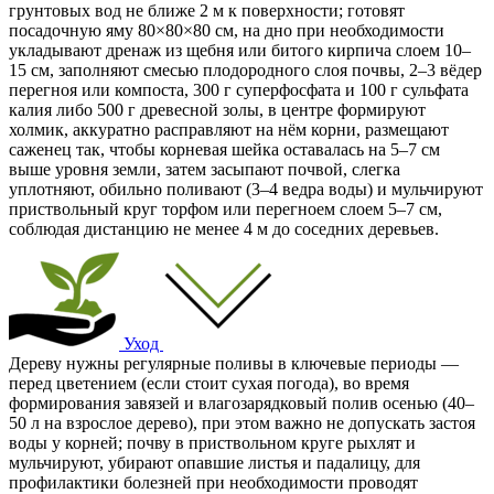
грунтовых вод не ближе 2 м к поверхности; готовят
посадочную яму 80×80×80 см, на дно при необходимости
укладывают дренаж из щебня или битого кирпича слоем 10–
15 см, заполняют смесью плодородного слоя почвы, 2–3 вёдер
перегноя или компоста, 300 г суперфосфата и 100 г сульфата
калия либо 500 г древесной золы, в центре формируют
холмик, аккуратно расправляют на нём корни, размещают
саженец так, чтобы корневая шейка оставалась на 5–7 см
выше уровня земли, затем засыпают почвой, слегка
уплотняют, обильно поливают (3–4 ведра воды) и мульчируют
приствольный круг торфом или перегноем слоем 5–7 см,
соблюдая дистанцию не менее 4 м до соседних деревьев.
Уход
Дереву нужны регулярные поливы в ключевые периоды —
перед цветением (если стоит сухая погода), во время
формирования завязей и влагозарядковый полив осенью (40–
50 л на взрослое дерево), при этом важно не допускать застоя
воды у корней; почву в приствольном круге рыхлят и
мульчируют, убирают опавшие листья и падалицу, для
профилактики болезней при необходимости проводят