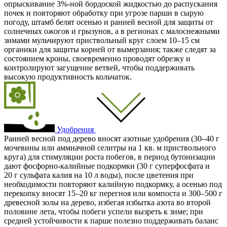
опрыскивание 3%-ной бордоской жидкостью до распускания
почек и повторяют обработку при угрозе парши в сырую
погоду, штамб белят осенью и ранней весной для защиты от
солнечных ожогов и грызунов, а в регионах с малоснежными
зимами мульчируют приствольный круг слоем 10–15 см
органики для защиты корней от вымерзания; также следят за
состоянием кроны, своевременно проводят обрезку и
контролируют загущение ветвей, чтобы поддерживать
высокую продуктивность кольчаток.
Удобрения
Ранней весной под дерево вносят азотные удобрения (30–40 г
мочевины или аммиачной селитры на 1 кв. м приствольного
круга) для стимуляции роста побегов, в период бутонизации
дают фосфорно‑калийные подкормки (30 г суперфосфата и
20 г сульфата калия на 10 л воды), после цветения при
необходимости повторяют калийную подкормку, а осенью под
перекопку вносят 15–20 кг перегноя или компоста и 300–500 г
древесной золы на дерево, избегая избытка азота во второй
половине лета, чтобы побеги успели вызреть к зиме; при
средней устойчивости к парше полезно поддерживать баланс