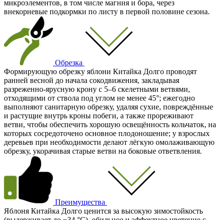
микроэлементов, в том числе магния и бора, через
внекорневые подкормки по листу в первой половине сезона.
Обрезка
Формирующую обрезку яблони Китайка Долго проводят
ранней весной до начала сокодвижения, закладывая
разреженно‑ярусную крону с 5–6 скелетными ветвями,
отходящими от ствола под углом не менее 45°; ежегодно
выполняют санитарную обрезку, удаляя сухие, повреждённые
и растущие внутрь кроны побеги, а также прореживают
ветви, чтобы обеспечить хорошую освещённость кольчаток, на
которых сосредоточено основное плодоношение; у взрослых
деревьев при необходимости делают лёгкую омолаживающую
обрезку, укорачивая старые ветви на боковые ответвления.
Преимущества
Яблоня Китайка Долго ценится за высокую зимостойкость
(выдерживает до −34 °C), обильное и эффектное цветение с