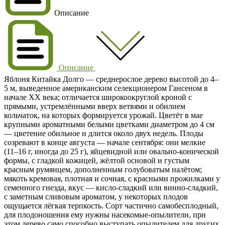
Описание
Описание
Яблоня Китайка Долго — среднерослое дерево высотой до 4–
5 м, выведенное американским селекционером Гансеном в
начале XX века; отличается широкоокруглой кроной с
прямыми, устремлёнными вверх ветвями и обилием
кольчаток, на которых формируется урожай. Цветёт в мае
крупными ароматными белыми цветками диаметром до 4 см
— цветение обильное и длится около двух недель. Плоды
созревают в конце августа — начале сентября: они мелкие
(11–16 г, иногда до 25 г), яйцевидной или овально‑конической
формы, с гладкой кожицей, жёлтой основой и густым
красным румянцем, дополненным голубоватым налётом;
мякоть кремовая, плотная и сочная, с красными прожилками у
семенного гнезда, вкус — кисло‑сладкий или винно‑сладкий,
с заметным сливовым ароматом, у некоторых плодов
ощущается лёгкая терпкость. Сорт частично самобесплодный,
для плодоношения ему нужны насекомые‑опылители, при
этом дерево само способно выступать опылителем для других