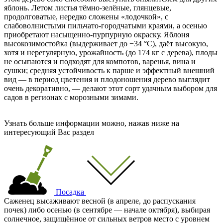
яблонь. Летом листья тёмно‑зелёные, глянцевые,
продолговатые, нередко сложены «лодочкой», с
слабоволнистыми пильчато‑городчатыми краями, а осенью
приобретают насыщенно‑пурпурную окраску. Яблоня
высокозимостойка (выдерживает до −34 °C), даёт высокую,
хотя и нерегулярную, урожайность (до 174 кг с дерева), плоды
не осыпаются и подходят для компотов, варенья, вина и
сушки; средняя устойчивость к парше и эффектный внешний
вид — в период цветения и плодоношения дерево выглядит
очень декоративно, — делают этот сорт удачным выбором для
садов в регионах с морозными зимами.
Узнать больше информации можно, нажав ниже на
интересующий Вас раздел
Посадка
Саженец высаживают весной (в апреле, до распускания
почек) либо осенью (в сентябре — начале октября), выбирая
солнечное, защищённое от сильных ветров место с уровнем