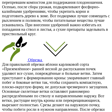
перепревшим компостом для поддержания плодоношения.
Осенью, после сбора урожая, подкармливают фосфорно-
калийными удобрениями, чтобы укрепить корни и
подготовить дерево к зиме. Все подкормки лучше совмещать с
рыхлением и поливом, чтобы питательные вещества лучше
усваивались. При внесении удобрений важно избегать их
попадания на ствол и листья, а сухие препараты заделывать в
приствольный круг.
Обрезка
Для правильной обрезки яблони карликовой сорта
«Приземлённое» ранней весной до распускания почек
удаляют все сухие, повреждённые и больные ветви. Затем
приступают к формированию кроны: укорачивают главный
побег и боковые ветви так, чтобы сохранить компактную,
плоско-округлую форму, не допуская чрезмерного загущения.
Основные скелетные ветки оставляют равномерно
распределёнными по стволу и направленными наружу. Все
ветки, растущие внутрь кроны или перекрещивающиеся,
вырезают полностью. Срезы делают на наружную почку,
чтобы побеги росли в нужном направлении. После обрезки