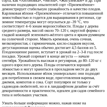
сорта, как «Антоновка», «Мелба», «Жигулёвское» и др. При
наличии подходящих опылителей сорт «Приземлённое»
демонстрирует стабильную урожайность и качество плодов.
Карликовая яблоня «Приземлённое» отличается повышенной
зимостойкостью и годится для выращивания в регионах, где
зимние температуры могут опускаться до -39 °C, что
соответствует 4–6 зонам морозостойкости. Плоды у дерева
среднего размера, массой около 70–120 г, округлой формы с
гладкой кожицей зеленовато-жёлтого цвета и ярким румянцем
на солнечной стороне. Мякоть кремовая, очень сочная,
мелкозернистая, с гармоничным, кисло-сладким вкусом,
дегустационная оценка обычно достигает 4,5 баллов из 5
.
Плодоношение раннее,
вступает в урожай на 2–3-й год после
посадки
. Урожай созревает
в конце августа — начале
сентября.
Урожайность высокая и регулярная, до 80–120 кг с
одного взрослого дерева. Плоды отличаются хорошей
лёжкостью и могут храниться в прохладном месте до двух
месяцев. Использование яблок универсально: они подходят
для потребления в свежем виде, приготовления варенья,
джемов, компотов и сока. Сорт популярен не только у
садоводов-любителей, но и в ландшафтном дизайне за счёт
декоративности и практичности, идеален для садов семейного
типа и небольших участков.
Узнать больше информации можно, нажав ниже на