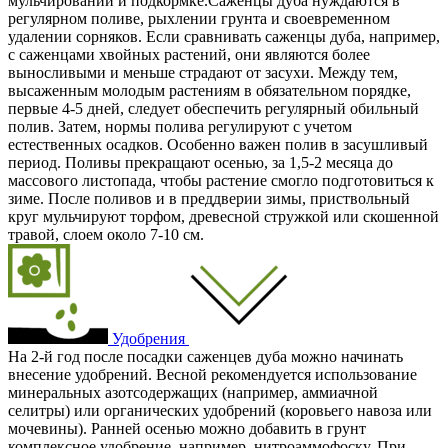
мульчировании и подкормке.Саженцы дуба нуждаются в
регулярном поливе, рыхлении грунта и своевременном
удалении сорняков. Если сравнивать саженцы дуба, например,
с саженцами хвойных растений, они являются более
выносливыми и меньше страдают от засухи. Между тем,
высаженным молодым растениям в обязательном порядке,
первые 4-5 дней, следует обеспечить регулярный обильный
полив. Затем, нормы полива регулируют с учетом
естественных осадков. Особенно важен полив в засушливый
период. Поливы прекращают осенью, за 1,5-2 месяца до
массового листопада, чтобы растение смогло подготовиться к
зиме. После поливов и в преддверии зимы, приствольный
круг мульчируют торфом, древесной стружкой или скошенной
травой, слоем около 7-10 см.
Удобрения
На 2-й год после посадки саженцев дуба можно начинать
внесение удобрений. Весной рекомендуется использование
минеральных азотсодержащих (например, аммиачной
селитры) или органических удобрений (коровьего навоза или
мочевины). Ранней осенью можно добавить в грунт
комплексное удобрение, например, нитроаммофоску. При