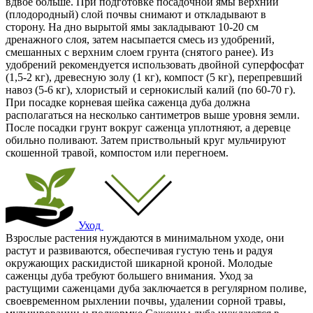
вдвое больше. При подготовке посадочной ямы верхний
(плодородный) слой почвы снимают и откладывают в
сторону. На дно вырытой ямы закладывают 10-20 см
дренажного слоя, затем насыпается смесь из удобрений,
смешанных с верхним слоем грунта (снятого ранее). Из
удобрений рекомендуется использовать двойной суперфосфат
(1,5-2 кг), древесную золу (1 кг), компост (5 кг), перепревший
навоз (5-6 кг), хлористый и сернокислый калий (по 60-70 г).
При посадке корневая шейка саженца дуба должна
располагаться на несколько сантиметров выше уровня земли.
После посадки грунт вокруг саженца уплотняют, а деревце
обильно поливают. Затем приствольный круг мульчируют
скошенной травой, компостом или перегноем.
Уход
Взрослые растения нуждаются в минимальном уходе, они
растут и развиваются, обеспечивая густую тень и радуя
окружающих раскидистой шикарной кроной. Молодые
саженцы дуба требуют большего внимания. Уход за
растущими саженцами дуба заключается в регулярном поливе,
своевременном рыхлении почвы, удалении сорной травы,