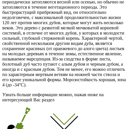
периодически затопляются весной или осенью, но обычно не
затопляются в течение вегетационного периода. Это
быстрорастущий прибрежный вид, он относительно
недолговечен, с максимальной продолжительностью жизни
120 лет против многих дубов, которые могут жить несколько
веков. Это дерево с развитой мелкой мочковатой корневой
системой, в отличие от многих дубов, у которых в молодости
сильный, глубокий стержневой корень. Характерной чертой,
свойственной нескольким другим видам дуба, является
сохранение красивых (от оранжевого до алого цвета) листьев
на молодых деревьях в течение зимы, естественное явление,
называемое марсценция. Из-за сходства в форме листа,
болотный дуб часто путают с алым дубом и черным дубом, а
иногда и с красным дубом. Тем не менее, его можно отличить
по характерным мертвым ветвям на нижней части ствола и
его кроне уникальной формы. Морозостойкость хорошая, зона
4 (
до -34°С
).
Узнать больше информации можно, нажав ниже на
интересующий Вас раздел