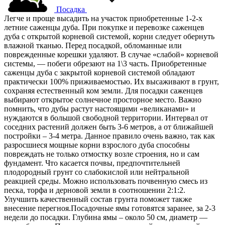
Посадка
Легче и проще высадить на участок приобретенные 1-2-х
летние саженцы дуба. При покупке и перевозке саженцев
дуба с открытой корневой системой, корни следует обернуть
влажной тканью. Перед посадкой, обломанные или
поврежденные корешки удаляют. В случае «слабой» корневой
системы, — побеги обрезают на 1\3 часть. Приобретенные
саженцы дуба с закрытой корневой системой обладают
практически 100% приживаемостью. Их высаживают в грунт,
сохраняя естественный ком земли. Для посадки саженцев
выбирают открытое солнечное просторное место. Важно
помнить, что дубы растут настоящими «великанами» и
нуждаются в большой свободной территории. Интервал от
соседних растений должен быть 3-6 метров, а от ближайшей
постройки – 3-4 метра. Данное правило очень важно, так как
разросшиеся мощные корни взрослого дуба способны
повреждать не только отмостку возле строения, но и сам
фундамент. Что касается почвы, предпочтительней
плодородный грунт со слабокислой или нейтральной
реакцией среды. Можно использовать почвенную смесь из
песка, торфа и дерновой земли в соотношении 2:1:2.
Улучшить качественный состав грунта поможет также
внесение перегноя.Посадочные ямы готовятся заранее, за 2-3
недели до посадки. Глубина ямы – около 50 см, диаметр —