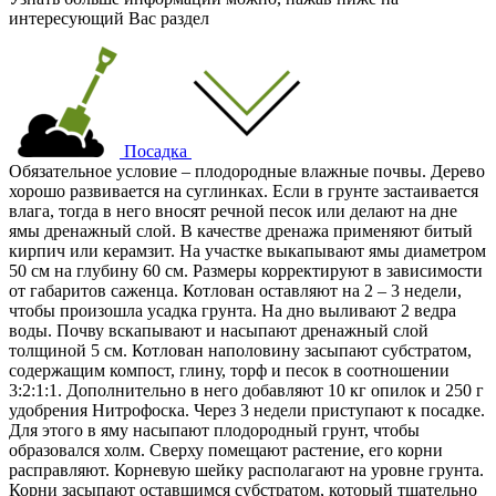
интересующий Вас раздел
Посадка
Обязательное условие – плодородные влажные почвы. Дерево
хорошо развивается на суглинках. Если в грунте застаивается
влага, тогда в него вносят речной песок или делают на дне
ямы дренажный слой. В качестве дренажа применяют битый
кирпич или керамзит. На участке выкапывают ямы диаметром
50 см на глубину 60 см. Размеры корректируют в зависимости
от габаритов саженца. Котлован оставляют на 2 – 3 недели,
чтобы произошла усадка грунта. На дно выливают 2 ведра
воды. Почву вскапывают и насыпают дренажный слой
толщиной 5 см. Котлован наполовину засыпают субстратом,
содержащим компост, глину, торф и песок в соотношении
3:2:1:1. Дополнительно в него добавляют 10 кг опилок и 250 г
удобрения Нитрофоска. Через 3 недели приступают к посадке.
Для этого в яму насыпают плодородный грунт, чтобы
образовался холм. Сверху помещают растение, его корни
расправляют. Корневую шейку располагают на уровне грунта.
Корни засыпают оставшимся субстратом, который тщательно