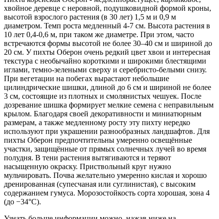
хвойное деревце с неровной, подушковидной формой кроны,
высотой взрослого растения (в 30 лет)
1,5 м и 0,9 м
диаметром. Темп роста медленный 4-7 см. Высота растения в
10 лет 0,4-0,6 м, при таком же диаметре. При этом, часто
встречаются формы высотой не более 30–40 см и шириной до
20 см. У пихты Оберон очень редкий цвет хвои и интересная
текстура с необычайно короткими и широкими блестящими
иглами,
темно-зелеными
сверху и серебристо-белыми снизу.
При вегетации на побегах вырастают небольшие
цилиндрические шишки, длиной до 6 см и шириной не более
3 см, состоящие из плотных и смолянистых чешуек. После
дозревание шишка формирует мелкие семена с неправильным
крылом. Благодаря своей декоративности и миниатюрным
размерам, а также медленному росту эту пихту нередко
используют при украшении разнообразных ландшафтов. Для
пихты Оберон предпочтительны умеренно освещённые
участки, защищённые от прямых солнечных лучей во время
полудня. В тени растения вытягиваются и теряют
насыщенную окраску. Приствольный круг нужно
мульчировать. Почва желательно умеренно кислая и хорошо
дренированная (супесчаная или суглинистая), с высоким
содержанием гумуса. Морозостойкость сорта хорошая, зона 4
(
до −34°C
).
Узнать больше информации можно, нажав ниже на