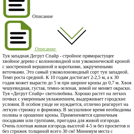
Описание
Описание
Туя западная Дегрут Спайр
- стройное пряморастущее
хвойное дерево с колонновидной или узкоконической кроной
с заостренной вершиной и короткими, закрученными
веточками. Это самый узкоколоновидный сорт туи западной.
Темп роста средний. К 10 годам достигает
2-2,5 м
, а к 30
годам может вырасти до
5 м
при ширине кроны до 0,7 м. Хвоя
чешуевидная, густая,
темно-зеленая
, зимой не меняет окраски.
Туя «Дегрут Спайр» светолюбива. Хорошо растет на легких
почвах с умеренным увлажнением, выдерживает городские
условия. В особом уходе не нуждается, отлично реагирует на
легкую стрижку и формовку. В засушливое время необходимы
поливы и орошение кроны. Примененяется единичным
посадками или группами, пригодна для живой изгороди.
Очень плотная живая изгородь высотой 4-5 м без просветов и
без стрижек толщиной всего 30 см! Минимум места с