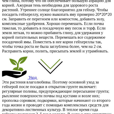
чем глина, потому что он обеспечивает большую аэрацию для
корней. Ажурная тень необходима для здорового роста
растений. Утреннее солнце благоприятно для гейхер. Чтобы
посадить гейхереллу, нужно выкопать яму примерно 20*20*20
см. Заправить ее перегноем или компостом, добавить золу,
комплексные удобрения. Хорошо перемешать. Если почва
тяжелая, то добавить в посадочную яму песок и торф. Если
земля легкая, то можно прибавить глину, для удержания у
корней питательных веществ. Перемешать все содержимое
посадочной ямы. Поместить в нее корни гейхереллы так,
чтобы точка роста не была заглублена более, чем на 2 см.
Расправить корни, полить, присыпать землей и утрамбовать.
Уход
Эти растения влаголюбивы. Поэтому основной уход за
гейхерой после посадки в открытом грунте включает:
регулярные поливы, предупреждающие пересыхание грунта;
рыхление поверхности почвы под кустами и возле них;
прополка сорняков; подкормки, которые начинают со второго
года жизни и проводят с помощью комплексных средств для
декоративно-лиственных культур. В теплое время года