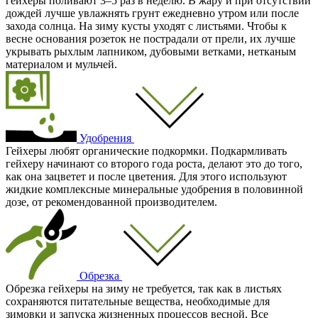
гейхеры поливают 3–5 раз в неделю. В жару и при отсутствии
дождей лучше увлажнять грунт ежедневно утром или после
захода солнца. На зиму кусты уходят с листьями. Чтобы к
весне основания розеток не пострадали от прели, их лучше
укрывать рыхлым лапником, дубовыми ветками, нетканым
материалом и мульчей.
Удобрения
Гейхеры любят органические подкормки. Подкармливать
гейхеру начинают со второго года роста, делают это до того,
как она зацветет и после цветения. Для этого используют
жидкие комплексные минеральные удобрения в половинной
дозе, от рекомендованной производителем.
Обрезка
Обрезка гейхеры на зиму не требуется, так как в листьях
сохраняются питательные вещества, необходимые для
зимовки и запуска жизненных процессов весной. Все