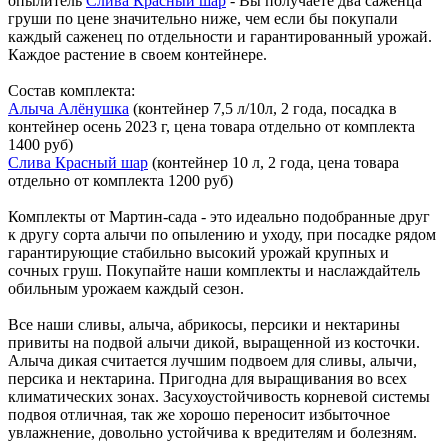
опылитель
Слива Красный шар
- Вы получаете два саженца
груши по цене значительно ниже, чем если бы покупали
каждый саженец по отдельности и гарантированный урожай.
Каждое растение в своем контейнере.
Состав комплекта:
Алыча Алёнушка
(контейнер 7,5 л/10л, 2 года, посадка в
контейнер осень 2023 г, цена товара отдельно от комплекта
1400 руб)
Слива Красный шар
(контейнер 10 л, 2 года, цена товара
отдельно от комплекта 1200 руб)
Комплекты от Мартин-сада
- это идеально подобранные друг
к другу сорта алычи по опылению и уходу, при посадке рядом
гарантирующие стабильно высокий урожай крупных и
сочных груш. Покупайте наши комплекты и наслаждайтель
обильным урожаем каждый сезон.
Все наши сливы, алыча, абрикосы, персики и нектарины
привиты на подвой алычи дикой, выращенной из косточки.
Алыча дикая считается лучшим подвоем для сливы, алычи,
персика и нектарина. Пригодна для выращивания во всех
климатических зонах. Засухоустойчивость корневой системы
подвоя отличная, так же хорошо переносит избыточное
увлажнение, довольно устойчива к вредителям и болезням.