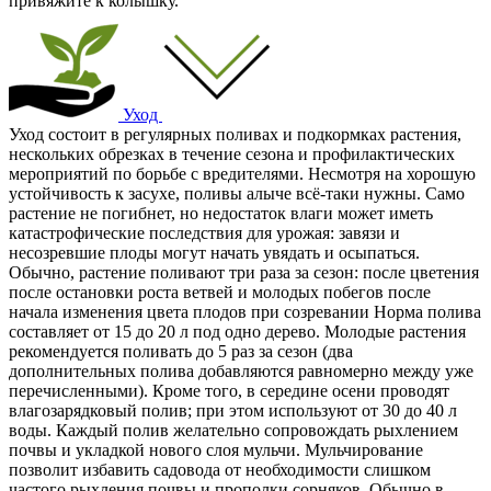
привяжите к колышку.
Уход
Уход состоит в регулярных поливах и подкормках растения,
нескольких обрезках в течение сезона и профилактических
мероприятий по борьбе с вредителями. Несмотря на хорошую
устойчивость к засухе, поливы алыче всё-таки нужны. Само
растение не погибнет, но недостаток влаги может иметь
катастрофические последствия для урожая: завязи и
несозревшие плоды могут начать увядать и осыпаться.
Обычно, растение поливают три раза за сезон: после цветения
после остановки роста ветвей и молодых побегов после
начала изменения цвета плодов при созревании Норма полива
составляет от 15 до 20 л под одно дерево. Молодые растения
рекомендуется поливать до 5 раз за сезон (два
дополнительных полива добавляются равномерно между уже
перечисленными). Кроме того, в середине осени проводят
влагозарядковый полив; при этом используют от 30 до 40 л
воды. Каждый полив желательно сопровождать рыхлением
почвы и укладкой нового слоя мульчи. Мульчирование
позволит избавить садовода от необходимости слишком
частого рыхления почвы и прополки сорняков. Обычно в