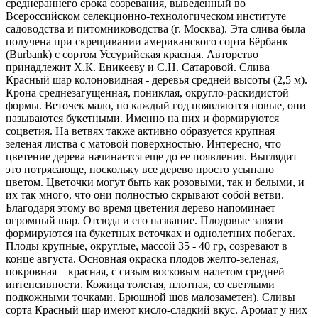
среднераннего срока созревания, выведенный во
Всероссийском селекционно-технологическом институте
садоводства и питомниководства (г. Москва). Эта слива была
получена при скрещивании американского сорта Бёрбанк
(Burbank) с сортом Уссурийская красная. Авторство
принадлежит Х.К. Еникееву и С.Н. Сатаровой. Слива
Красный шар колоновидная - деревья средней высоты (
2,5 м
).
Крона среднезагущенная, пониклая, округло-раскидистой
формы. Веточек мало, но каждый год появляются новые, они
называются букетными. Именно на них и формируются
соцветия. На ветвях также активно образуется крупная
зеленая листва с матовой поверхностью. Интересно, что
цветение дерева начинается еще до ее появления. Выглядит
это потрясающе, поскольку все дерево просто усыпано
цветом. Цветочки могут быть как розовыми, так и белыми, и
их так много, что они полностью скрывают собой ветви.
Благодаря этому во время цветения дерево напоминает
огромный шар. Отсюда и его название. Плодовые завязи
формируются на букетных веточках и однолетних побегах.
Плоды крупные, округлые, массой
35 - 40 гр
, созревают
в
конце августа
. Основная окраска плодов желто-зеленая,
покровная – красная, с сизым восковым налетом средней
интенсивности. Кожица толстая, плотная, со светлыми
подкожными точками. Брюшной шов малозаметен). Сливы
сорта Красный шар имеют
кисло-сладкий
вкус. Аромат у них