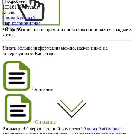
Подробнее
103181497
Prunus
salicina
Слива Красный
шар колоновидная
2 205 руб.
*Информация по товарам и их остаткам обновляется каждые 8
часов.
Узнать больше информации можно, нажав ниже на
интересующий Вас раздел
Описание
Описание
Внимание! Сверхвыгодный комплект!
Алыча Алёнушка
+