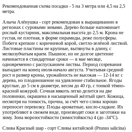
Рекомендованная схема посадки - 5 на 3 метра или 4,5 на 2,5
метра.
Алыча Алёнушка
- сорт рекомендован к выращиванию в
регионах с суровыми зимами. Дерево больше напоминает
рослый кустарник, максимальная высота до
2,5 м
. Крона не
густая, не плотная, в форме пирамиды, реже полусферы.
Побеги крепкие с коричневой корой, светло-зелёной листвой.
Листовые пластины не крупные, вытянуты в длину, с
мелкозубчатым краем. Пышное, но не долгое цветение
начинается в стандартные сроки — в мае месяце,
одновременно с распусканием листвы. Период созревания
выпадает на конец
июля
-начало
августа
. Учитывая средний
рост и размер кроны, урожайность не высокая — 12-14 кг с
дерева, но плодоношение на удивление стабильное. Ягоды
круглые, до 5 см в диаметре, весом до
40 гр
, с тонкой тёмно-
красной кожурой. Сочная мякоть легко делится на две
половинки, окрашена в насыщенный жёлтый цвет. Кожица,
несмотря на тонкость, прочна, за счёт чего слива хорошо
переносит перевозку. Плоды ароматные,
кисло-сладкие
. Их
употребляют в свежем виде, производят соки и заготовки на
зиму. Зона морозостойкости (зимостойкость) 4 (
до -34°С
).
Слива Красный шар
- сорт Сливы китайской (Prunus salicina)