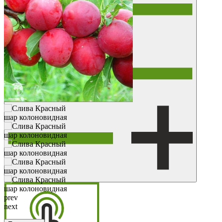
prev
next