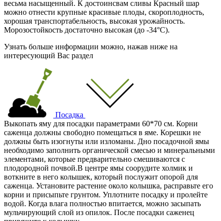
весьма насыщенный. К достоинсвам сливы Красный шар
можно отнести крупные красивые плоды, скороплодность,
хорошая транспортабельность, высокая урожайность.
Морозостойкость достаточно высокая (
до -34°C
).
Узнать больше информации можно, нажав ниже на
интересующий Вас раздел
Посадка
Выкопать яму для посадки параметрами 60*70 см. Корни
саженца должны свободно помещаться в яме. Корешки не
должны быть изогнуты или изломаны. Дно посадочной ямы
необходимо заполнить органической смесью и минеральными
элементами, которые предварительно смешиваются с
плодородной почвой.В центре ямы соорудите холмик и
воткните в него колышек, который послужит опорой для
саженца. Установите растение около колышка, расправьте его
корни и присыпьте грунтом. Уплотните посадку и пролейте
водой. Когда влага полностью впитается, можно засыпать
мульчирующий слой из опилок. После посадки саженец