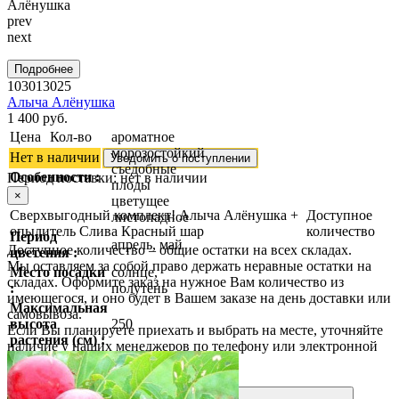
prev
next
Подробнее
103013025
Алыча Алёнушка
1 400 руб.
Цена
Кол-во
ароматное
морозостойкий
Нет в наличии
Уведомить о поступлении
съедобные
Особенности :
Период поставки:
нет в наличии
плоды
×
цветущее
Сверхвыгодный комплект! Алыча Алёнушка +
Доступное
листопадное
опылитель Слива Красный шар
количество
Период
апрель, май
Доступное количество – общие остатки на всех складах.
цветения :
Мы оставляем за собой право держать неравные остатки на
Место посадки
солнце,
складах. Оформите заказ на нужное Вам количество из
:
полутень
имеющегося, и оно будет в Вашем заказе на день доставки или
Максимальная
самовывоза.
высота
250
Если Вы планируете приехать и выбрать на месте, уточняйте
растения (см) :
наличие у наших менеджеров по телефону или электронной
почте.
Купить