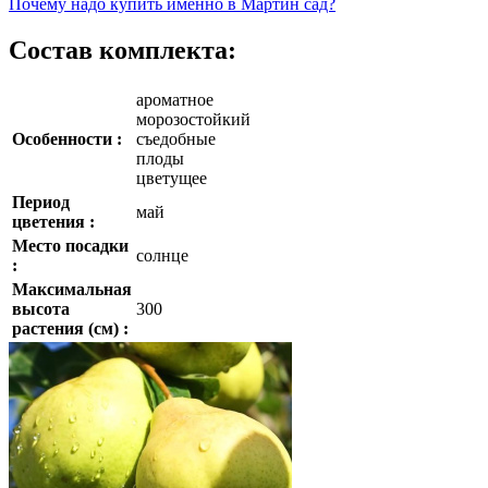
Почему
надо купить именно в
Мартин сад?
Состав комплекта:
ароматное
морозостойкий
Особенности :
съедобные
плоды
цветущее
Период
май
цветения :
Место посадки
солнце
:
Максимальная
высота
300
растения (см) :