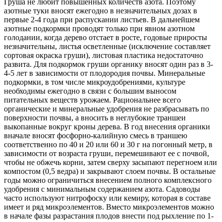
Груша не любит повышенных количеств азота. Поэтому
азотные туки вносят ежегодно в незначительных дозах в
первые 2-4 года при распускании листьев. В дальнейшем
азотные подкормки проводят только при явном азотном
голодании, когда дерево отстает в росте, годовые приросты
незначительны, листья осветленные (исключение составляет
сортовая окраска груши), листовая пластика недостаточно
развита. Для подкормок груши органику вносят один раз в 3-
4-5 лет в зависимости от плодородия почвы. Минеральные
подкормки, в том числе микроудобрениями, культуре
необходимы ежегодно в связи с большим выносом
питательных веществ урожаем. Рациональнее всего
органические и минеральные удобрения не разбрасывать по
поверхности почвы, а вносить в неглубокие траншеи
выкопанные вокруг кроны дерева. В год внесения органики
вначале вносят фосфорно-калийную смесь в траншею
соответственно по 40 и 20 или 60 и 30 г на погонный метр, в
зависимости от возраста груши, перемешивают ее с почвой,
чтобы не обжечь корни, затем сверху засыпают перегноем или
компостом (0,5 ведра) и закрывают слоем почвы. В остальные
годы можно ограничиться внесением полного комплексного
удобрения с минимальным содержанием азота. Садоводы
часто используют нитрофоску или кемиру, которая в составе
имеет и ряд микроэлементов. Вместо микроэлементов можно
в начале фазы разрастания плодов внести под рыхление по 1-