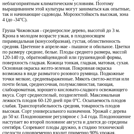
неблагоприятным климатическим условиям. Поэтому
выращиванием этой культуры могут заниматься как опытные,
так и начинающие садоводы. Морозостойкость высокая, зона
4 (
до -34°С
).
Груша Чижовская
- среднерослое дерево, высотой
до 3 м
.
Крона в молодом возрасте узкая, в плодоносящем
пирамидальная (конусообразная), густая, облиственность
средняя. Цветение в апреле-мае - пышное и обильное. Цветки
по размеру средние, белые. Плоды среднего размера, массой
120-140 гр
, обратнояйцевидной или грушевидной формы,
поверхность гладкая. Кожица тонкая, гладкая, матовая, сухая.
Основная окраска желто-зеленая. Покровная окраска
возможна в виде размытого розового румянца. Подкожные
точки мелкие, средневыраженные. Мякоть светло-желтая или
почти белая, среднесочная, полумаслянистая, тающая,
слабоароматная, хорошего кисловато-сладкого освежающего
вкуса. Сорт среднеспелый, позднелетний. Максимальная
лежкость плодов 60-120 дней при 0°С. Осыпаемость плодов
слабая. Транспортабельность средняя, товарность плодов
высокая. Сорт универсального назначения. Урожай с дерева
до 50 кг. Плодоношение регулярное с 3-4 года. Плодоношение
наступает
во второй половине августа
и длится до середины
сентября. Созревают плоды дружно, в стадию технической
спелости одновременно входит примерно 90% урожая.