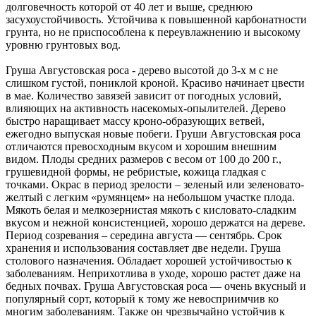
долговечность которой от 40 лет и выше, среднюю
засухоустойчивость. Устойчива к повышенной карбонатности
грунта, но не приспособлена к переувлажнению и высокому
уровню грунтовых вод.
Груша Августовская роса
- дерево высотой до
3-х м
с не
слишком густой, пониклой кроной. Красиво начинает цвести
в мае. Количество завязей зависит от погодных условий,
влияющих на активность насекомых-опылителей. Дерево
быстро наращивает массу кроно-образующих ветвей,
ежегодно выпуская новые побеги. Груши Августовская роса
отличаются превосходным вкусом и хорошим внешним
видом. Плоды средних размеров с весом
от 100 до 200 г.
,
грушевидной формы, не ребристые, кожица гладкая с
точками. Окрас в период зрелости – зеленый или зеленовато-
желтый с легким «румянцем» на небольшом участке плода.
Мякоть белая и мелкозернистая мякоть с
кисловато-сладким
вкусом и нежной консистенцией, хорошо держатся на дереве.
Период созревания –
середина августа — сентябрь
. Срок
хранения и использования составляет две недели. Груша
столового назначения. Обладает хорошей устойчивостью к
заболеваниям. Неприхотлива в уходе, хорошо растет даже на
бедных почвах. Груша Августовская роса — очень вкусный и
популярный сорт, который к тому же невосприимчив ко
многим заболеваниям. Также он чрезвычайно устойчив к