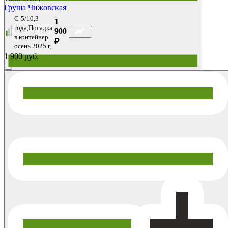
Груша Чижовская
C-5/10,3
1
года,Посадка
900
в контейнер
₽
осень 2025 г,
1 900 руб.