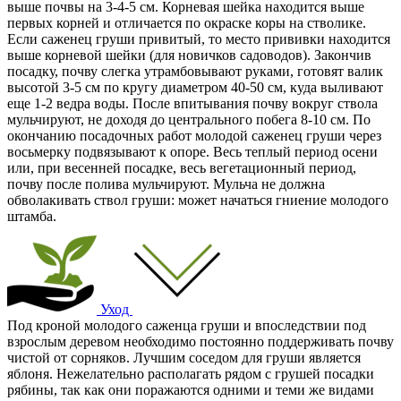
выше почвы на 3-4-5 см. Корневая шейка находится выше
первых корней и отличается по окраске коры на стволике.
Если саженец груши привитый, то место прививки находится
выше корневой шейки (для новичков садоводов). Закончив
посадку, почву слегка утрамбовывают руками, готовят валик
высотой 3-5 см по кругу диаметром 40-50 см, куда выливают
еще 1-2 ведра воды. После впитывания почву вокруг ствола
мульчируют, не доходя до центрального побега 8-10 см. По
окончанию посадочных работ молодой саженец груши через
восьмерку подвязывают к опоре. Весь теплый период осени
или, при весенней посадке, весь вегетационный период,
почву после полива мульчируют. Мульча не должна
обволакивать ствол груши: может начаться гниение молодого
штамба.
Уход
Под кроной молодого саженца груши и впоследствии под
взрослым деревом необходимо постоянно поддерживать почву
чистой от сорняков. Лучшим соседом для груши является
яблоня. Нежелательно располагать рядом с грушей посадки
рябины, так как они поражаются одними и теми же видами