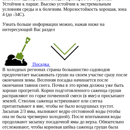
Устойчив к парше. Высоко устойчив к экстремальным
условиям среды и к болезням. Морозостойкость хорошая, зона
4 (
до -34С
).
Узнать больше информации можно, нажав ниже на
интересующий Вас раздел
Посадка
В холодных регионах страны большинство садоводов
предпочитает высаживать груши на своем участке сразу после
окончания зимы. Весенняя посадка начинается после
окончания таяния снега. Почва в это время должна уже быть
хорошо прогретой. Корни подготовленного саженца груши
расправляют по горке почвенной смеси (в яме) и присыпают
землей. Стволик саженца встряхивают или слегка
притаптывают в яме, чтобы не было воздушных пустот.
Засыпав 2/3 ямы, выливают ведро отстоянной воды (чтобы
она не была чрезмерно холодной). После впитывания воды
продолжают засыпку посадочной ямы до верха. Обязательно
отслеживают, чтобы корневая шейка саженца груши была