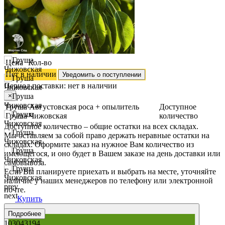
Цена
Кол-во
Нет в наличии
Уведомить о поступлении
Период поставки:
нет в наличии
×
Груша Августовская роса + опылитель
Доступное
Груша Чижовская
количество
Доступное количество – общие остатки на всех складах.
Мы оставляем за собой право держать неравные остатки на
складах. Оформите заказ на нужное Вам количество из
имеющегося, и оно будет в Вашем заказе на день доставки или
самовывоза.
Если Вы планируете приехать и выбрать на месте, уточняйте
наличие у наших менеджеров по телефону или электронной
prev
почте.
next
Купить
Подробнее
103043194