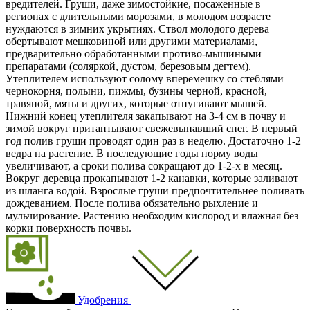
вредителей. Груши, даже зимостойкие, посаженные в
регионах с длительными морозами, в молодом возрасте
нуждаются в зимних укрытиях. Ствол молодого дерева
обертывают мешковиной или другими материалами,
предварительно обработанными противо-мышиными
препаратами (соляркой, дустом, березовым дегтем).
Утеплителем используют солому вперемешку со стеблями
чернокорня, полыни, пижмы, бузины черной, красной,
травяной, мяты и других, которые отпугивают мышей.
Нижний конец утеплителя закапывают на 3-4 см в почву и
зимой вокруг притаптывают свежевыпавший снег. В первый
год полив груши проводят один раз в неделю. Достаточно 1-2
ведра на растение. В последующие годы норму воды
увеличивают, а сроки полива сокращают до 1-2-х в месяц.
Вокруг деревца прокапывают 1-2 канавки, которые заливают
из шланга водой. Взрослые груши предпочтительнее поливать
дождеванием. После полива обязательно рыхление и
мульчирование. Растению необходим кислород и влажная без
корки поверхность почвы.
Удобрения