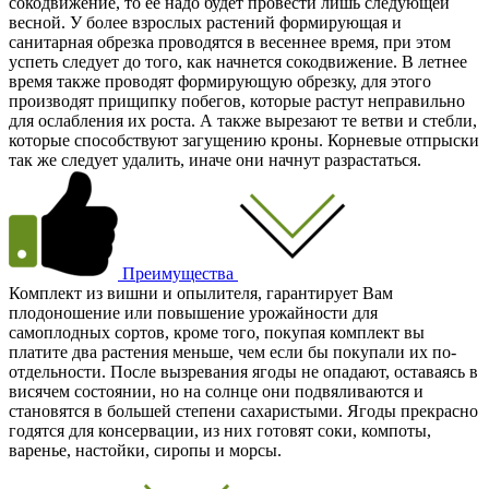
сокодвижение, то ее надо будет провести лишь следующей
весной. У более взрослых растений формирующая и
санитарная обрезка проводятся в весеннее время, при этом
успеть следует до того, как начнется сокодвижение. В летнее
время также проводят формирующую обрезку, для этого
производят прищипку побегов, которые растут неправильно
для ослабления их роста. А также вырезают те ветви и стебли,
которые способствуют загущению кроны. Корневые отпрыски
так же следует удалить, иначе они начнут разрастаться.
Преимущества
Комплект из вишни и опылителя, гарантирует Вам
плодоношение или повышение урожайности для
самоплодных сортов, кроме того, покупая комплект вы
платите два растения меньше, чем если бы покупали их по-
отдельности. После вызревания ягоды не опадают, оставаясь в
висячем состоянии, но на солнце они подвяливаются и
становятся в большей степени сахаристыми. Ягоды прекрасно
годятся для консервации, из них готовят соки, компоты,
варенье, настойки, сиропы и морсы.