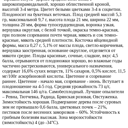
широкопирамидальной, хорошо облиственной кроной,
высотой 3-4 метра. Цветет белыми цветками 3-4 в соцветии.
Плодоносит на букетных веточках. Плод средней массой 5,3
гр, максимальной 9,7 г, высота плода 21 мм, ширина 22 мм,
толщина 20 мм, форма тупосердцевидная, воронка узкая,
верхушка округлая, с белой точкой, окраска темно-красная,
при полном созревании почти черная, мякоть и сок темно-
красные, мякоть средней плотности. Косточка яйцевидной
формы, масса 0,27 г, 5,1% от массы плода, светло-коричневая,
верхушка заостренная, основание округлое, отделяется от
мякоти средне. Плоды красивые, сочные, сладкие, вкус 4,5
балла, отрываются от плодоножки хорошо, во влажные годы
частично растрескиваются, универсального назначения,
содержат 16,6% сухих веществ, 11% сахаров, 0,5% кислот, 11,5
мг/100г аскорбиновой кислоты. Цветение и созревание
раннее. Цветение - начало мая, созревание - июнь. Вступает в
плодоношение на 4-5 год. Средняя урожайность 73 ц/г,
максимальная 146 ц/га. Самобесплодный. Лучшие опылители
– Ревна, Тютчевка, Радица, Брянская розовая, Овстуженка.
Зимостойкость хорошая. Подмерзание дерева после суровых
зим не превышало 0,6 балла, цветковых почек – 21%,
пестиков после весенних заморозков – 60%. Устойчивость к
грибным болезням высокая. Зона морозостойкости
(зимостойкость) 4 (до -34°С).