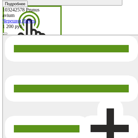
Подробнее
103242578
Prunus
avium
Черешня Ипуть
1 200 руб.
*Информация по товарам и их остаткам обновляется каждые 8
часов.
Узнать больше информации можно, нажав ниже на
интересующий Вас раздел
Описание