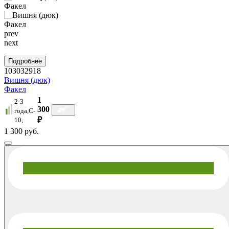
prev
next
Подробнее
103032918
Вишня (дюк)
Факел
1
2-3
300
года,C-
₽
10,
1 300 руб.