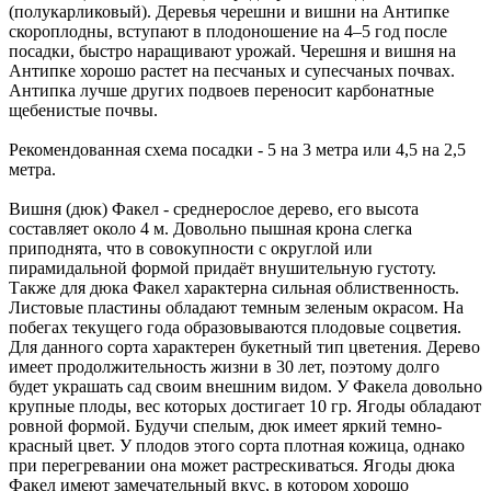
(полукарликовый). Деревья черешни и вишни на Антипке
скороплодны, вступают в плодоношение на 4–5 год после
посадки, быстро наращивают урожай. Черешня и вишня на
Антипке хорошо растет на песчаных и супесчаных почвах.
Антипка лучше других подвоев переносит карбонатные
щебенистые почвы.
Рекомендованная схема посадки
- 5 на 3 метра или 4,5 на 2,5
метра.
Вишня (дюк) Факел
- среднерослое дерево, его высота
составляет около 4 м. Довольно пышная крона слегка
приподнята, что в совокупности с округлой или
пирамидальной формой придаёт внушительную густоту.
Также для дюка Факел характерна сильная облиственность.
Листовые пластины обладают темным зеленым окрасом. На
побегах текущего года образовываются плодовые соцветия.
Для данного сорта характерен букетный тип цветения. Дерево
имеет продолжительность жизни в 30 лет, поэтому долго
будет украшать сад своим внешним видом. У Факела довольно
крупные плоды, вес которых достигает 10 гр. Ягоды обладают
ровной формой. Будучи спелым, дюк имеет яркий темно-
красный цвет. У плодов этого сорта плотная кожица, однако
при перегревании она может растрескиваться. Ягоды дюка
Факел имеют замечательный вкус, в котором хорошо