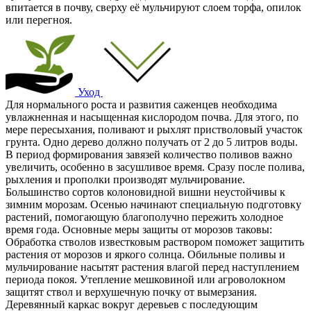
впитается в почву, сверху её мульчируют слоем торфа, опилок
или перегноя.
Уход
Для нормального роста и развития саженцев необходима
увлажненная и насыщенная кислородом почва. Для этого, по
мере пересыхания, поливают и рыхлят пристволовый участок
грунта. Одно дерево должно получать от 2 до 5 литров воды.
В период формирования завязей количество поливов важно
увеличить, особенно в засушливое время. Сразу после полива,
рыхления и прополки производят мульчирование.
Большинство сортов колоновидной вишни неустойчивы к
зимним морозам. Осенью начинают специальную подготовку
растений, помогающую благополучно пережить холодное
время года. Основные меры защиты от морозов таковы:
Обработка стволов известковым раствором поможет защитить
растения от морозов и яркого солнца. Обильные поливы и
мульчирование насытят растения влагой перед наступлением
периода покоя. Утепление мешковиной или агроволокном
защитят ствол и верхушечную почку от вымерзания.
Деревянный каркас вокруг деревьев с последующим