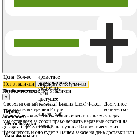
Цена
Кол-во
ароматное
морозостойкий
Нет в наличии
Уведомить о поступлении
съедобные
Особенности :
Период поставки:
нет в наличии
плоды
×
цветущее
Сверхвыгодный комлект! Вишня (дюк) Факел
Доступное
листопадное
+ опылитель черешня Ипуть
количество
Период
апрель, май
Доступное количество – общие остатки на всех складах.
цветения :
Мы оставляем за собой право держать неравные остатки на
Место посадки
солнце
складах. Оформите заказ на нужное Вам количество из
:
имеющегося, и оно будет в Вашем заказе на день доставки или
Максимальная