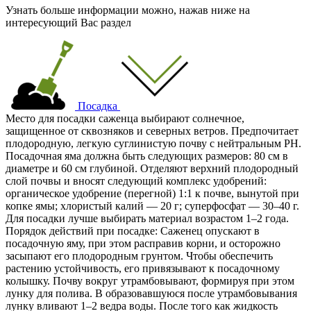
Узнать больше информации можно, нажав ниже на
интересующий Вас раздел
Посадка
Место для посадки саженца выбирают солнечное,
защищенное от сквозняков и северных ветров. Предпочитает
плодородную, легкую суглинистую почву с нейтральным РН.
Посадочная яма должна быть следующих размеров: 80 см в
диаметре и 60 см глубиной. Отделяют верхний плодородный
слой почвы и вносят следующий комплекс удобрений:
органическое удобрение (перегной) 1:1 к почве, вынутой при
копке ямы; хлористый калий — 20 г; суперфосфат — 30–40 г.
Для посадки лучше выбирать материал возрастом 1–2 года.
Порядок действий при посадке: Саженец опускают в
посадочную яму, при этом расправив корни, и осторожно
засыпают его плодородным грунтом. Чтобы обеспечить
растению устойчивость, его привязывают к посадочному
колышку. Почву вокруг утрамбовывают, формируя при этом
лунку для полива. В образовавшуюся после утрамбовывания
лунку вливают 1–2 ведра воды. После того как жидкость