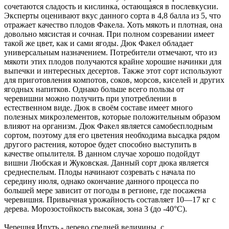
сочетаются сладость и кислинка, остающаяся в послевкусии.
Эксперты оценивают вкус данного сорта в 4,8 балла из 5, что
отражает качество плодов Факела. Хоть мякоть и плотная, она
довольно мясистая и сочная. При полном созревании имеет
такой же цвет, как и сами ягоды. Дюк Факел обладает
универсальным назначением. Потребители отмечают, что из
мякоти этих плодов получаются крайне хорошие начинки для
выпечки и интересных десертов. Также этот сорт используют
для приготовления компотов, соков, морсов, киселей и других
ягодных напитков. Однако больше всего пользы от
черевишни можно получить при употреблении в
естественном виде. Дюк в своём составе имеет много
полезных микроэлементов, которые положительным образом
влияют на организм. Дюк Факел является самобесплодным
сортом, поэтому для его цветения необходима высадка рядом
другого растения, которое будет способно выступить в
качестве опылителя. В данном случае хорошо подойдут
вишни Любская и Жуковская. Данный сорт дюка является
среднеспелым. Плоды начинают созревать с начала по
середину июля, однако окончание данного процесса по
большей мере зависит от погоды в регионе, где посажена
черевишня. Привычная урожайность составляет 10—17 кг с
дерева. Морозостойкость высокая, зона 3 (до -40°С).
Черешня Ипуть
- дерево средней величины, с