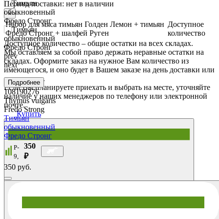
Период поставки:
нет в наличии
×
Набор для мяса тимьян Голден Лемон + тимьян
Доступное
Фредо Стронг + шалфей Руген
количество
Доступное количество – общие остатки на всех складах.
Мы оставляем за собой право держать неравные остатки на
prev
складах. Оформите заказ на нужное Вам количество из
next
имеющегося, и оно будет в Вашем заказе на день доставки или
самовывоза.
Подробнее
Если Вы планируете приехать и выбрать на месте, уточняйте
108190276
наличие у наших менеджеров по телефону или электронной
Thymus vulgaris
почте.
Fredo Strong
Купить
Тимьян
обыкновенный
Фредо Стронг
350
P-
₽
9,
350 руб.