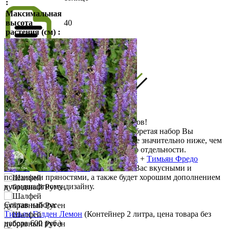
:
Максимальная
высота
40
растения (см) :
Описание
Описание
НАБОР из трёх отдельных контейнеров!
Внимание! Выгодная покупка - приобретая набор Вы
получаете несколько растений по цене значительно ниже, чем
если бы покупали каждое растение по отдельности.
Набор для мяса
Тимьян Голден Лемон
+
Тимьян Фредо
Стронг
+
Шалфей Руген
- обеспечит Вас вкусными и
полезными пряностями, а также будет хорошим дополнением
к ландшафтному дизайну.
Состав набора:
Тимьян Голден Лемон
(Контейнер 2 литра, цена товара без
набора 600 руб.)