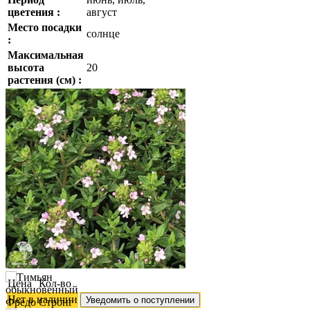
цветения :
август
Место посадки
солнце
:
Максимальная
высота
20
растения (см) :
Цена
Кол-во
Нет в наличии
Уведомить о поступлении