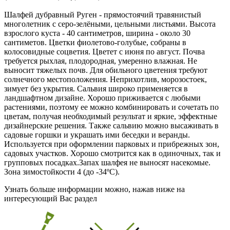
Шалфей дубравный Руген - прямостоячий травянистый
многолетник с серо-зелёными, цельными листьями. Высота
взрослого куста - 40 сантиметров, ширина - около 30
сантиметов. Цветки фиолетово-голубые, собраны в
колосовидные соцветия. Цветет с июня по август. Почва
требуется рыхлая, плодородная, умеренно влажная. Не
выносит тяжелых почв. Для обильного цветения требуют
солнечного местоположения. Неприхотлив, морозостоек,
зимует без укрытия. Сальвия широко применяется в
ландшафтном дизайне. Хорошо приживается с любыми
растениями, поэтому ее можно комбинировать и сочетать по
цветам, получая необходимый результат и яркие, эффектные
дизайнерские решения. Также сальвию можно высаживать в
садовые горшки и украшать ими беседки и веранды.
Используется при оформлении парковых и прибрежных зон,
садовых участков. Хорошо смотрится как в одиночных, так и
групповых посадках.Запах шалфея не выносят насекомые.
Зона зимостойкости 4 (до -34ºС).
Узнать больше информации можно, нажав ниже на
интересующий Вас раздел