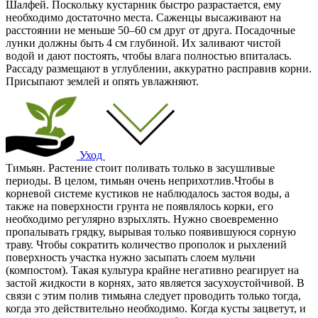
Шалфей. Поскольку кустарник быстро разрастается, ему
необходимо достаточно места. Саженцы высаживают на
расстоянии не меньше 50–60 см друг от друга. Посадочные
лунки должны быть 4 см глубиной. Их заливают чистой
водой и дают постоять, чтобы влага полностью впиталась.
Рассаду размещают в углублении, аккуратно расправив корни.
Присыпают землей и опять увлажняют.
Уход
Тимьян. Растение стоит поливать только в засушливые
периоды. В целом, тимьян очень неприхотлив.Чтобы в
корневой системе кустиков не наблюдалось застоя воды, а
также на поверхности грунта не появлялось корки, его
необходимо регулярно взрыхлять. Нужно своевременно
пропалывать грядку, вырывая только появившуюся сорную
траву. Чтобы сократить количество прополок и рыхлений
поверхность участка нужно засыпать слоем мульчи
(компостом). Такая культура крайне негативно реагирует на
застой жидкости в корнях, зато является засухоустойчивой. В
связи с этим полив тимьяна следует проводить только тогда,
когда это действительно необходимо. Когда кусты зацветут, и