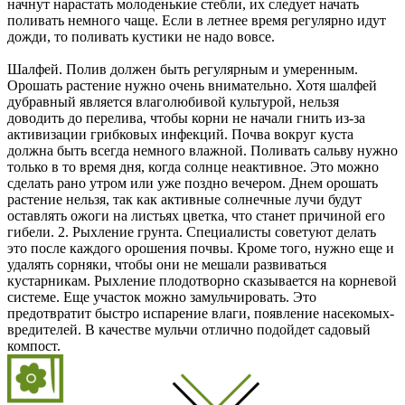
начнут нарастать молоденькие стебли, их следует начать
поливать немного чаще. Если в летнее время регулярно идут
дожди, то поливать кустики не надо вовсе.
Шалфей. Полив должен быть регулярным и умеренным.
Орошать растение нужно очень внимательно. Хотя шалфей
дубравный является влаголюбивой культурой, нельзя
доводить до перелива, чтобы корни не начали гнить из-за
активизации грибковых инфекций. Почва вокруг куста
должна быть всегда немного влажной. Поливать сальву нужно
только в то время дня, когда солнце неактивное. Это можно
сделать рано утром или уже поздно вечером. Днем орошать
растение нельзя, так как активные солнечные лучи будут
оставлять ожоги на листьях цветка, что станет причиной его
гибели. 2. Рыхление грунта. Специалисты советуют делать
это после каждого орошения почвы. Кроме того, нужно еще и
удалять сорняки, чтобы они не мешали развиваться
кустарникам. Рыхление плодотворно сказывается на корневой
системе. Еще участок можно замульчировать. Это
предотвратит быстро испарение влаги, появление насекомых-
вредителей. В качестве мульчи отлично подойдет садовый
компост.