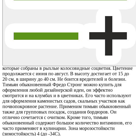
медицине как ранозаживляющее и антимикробное средство.
Его употребляют при острых вирусных заболеваниях,
патологиях ЖКТ, нервной возбудимости. Кроме того,
растение получило признание в качестве пряной специи при
создании блюд итальянской и греческой кухни.
Морозостойкость высокая, зона 4 (до -34С).
Тимьян обыкновенный Фредо Стронг – компактный
полукустарниковый почвопокровный многолетник, имеющий
шаровидную форму. Мелкие темно-зеленые листочки очень
ароматны, напоминают смесь тмина, лимона и аниса. В июне
на стеблях формируются небольшие светло-розовые цветочки,
которые собраны в рыхлые колосовидные соцветия. Цветение
продолжается с июня по август. В высоту достигает от 15 до
20 см, в ширину до 40 см. Не боится вредителей и болезни.
Тимьян обыкновенный Фредо Стронг можно купить для
оформления любой дизайнерской идеи, он эффектно
смотрится и на клумбах и в цветниках. Его часто используют
для оформления каменистых садов, скальных участков как
почвопокровное растение. Применим тимьян обыкновенный
также для групповых посадок, создания бордюров. Он
отлично сочетается с очитком. Кроме того, тимьян
обыкновенный содержит большое количество витаминов, его
часто применяют в кулинарии. Зона морозостойкости
(зимостойкость) 4 (до -34С).