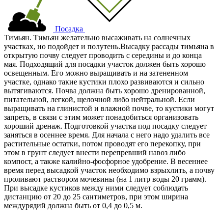
Посадка
Тимьян. Тимьян желательно высаживать на солнечных
участках, но подойдет и полутень.Высадку рассады тимьяна в
открытую почву следует проводить с середины и до конца
мая. Подходящий для посадки участок должен быть хорошо
освещенным. Его можно выращивать и на затененном
участке, однако такие кустики плохо развиваются и сильно
вытягиваются. Почва должна быть хорошо дренированной,
питательной, легкой, щелочной либо нейтральной. Если
выращивать на глинистой и влажной почве, то кустики могут
запреть, в связи с этим может понадобиться организовать
хороший дренаж. Подготовкой участка под посадку следует
заняться в осеннее время. Для начала с него надо удалить все
растительные остатки, потом проводят его перекопку, при
этом в грунт следует внести перепревший навоз либо
компост, а также калийно-фосфорное удобрение. В весеннее
время перед высадкой участок необходимо взрыхлить, а почву
проливают раствором мочевины (на 1 литр воды 20 грамм).
При высадке кустиков между ними следует соблюдать
дистанцию от 20 до 25 сантиметров, при этом ширина
междурядий должна быть от 0,4 до 0,5 м.