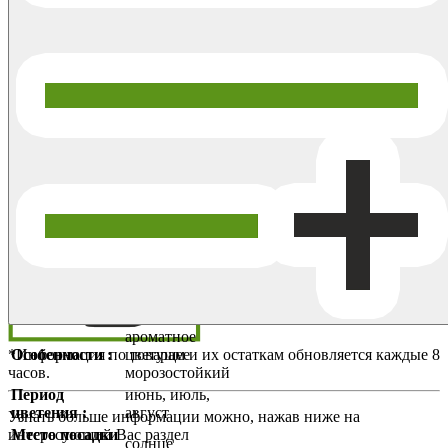
ароматное
*Информация по товарам и их остаткам обновляется каждые 8
Особенности :
цветущее
часов.
морозостойкий
Период
июнь, июль,
цветения :
август
Узнать больше информации можно, нажав ниже на
интересующий Вас раздел
Место посадки
солнце