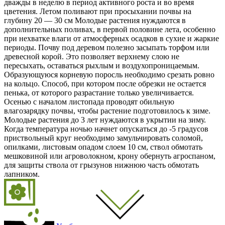
дважды в неделю в период активного роста и во время
цветения. Летом поливают при просыхании почвы на
глубину 20 — 30 см Молодые растения нуждаются в
дополнительных поливах, в первой половине лета, особенно
при нехватке влаги от атмосферных осадков в сухие и жаркие
периоды. Почву под деревом полезно засыпать торфом или
древесной корой. Это позволяет верхнему слою не
пересыхать, оставаться рыхлым и воздухопроницаемым.
Образующуюся корневую поросль необходимо срезать ровно
на кольцо. Способ, при котором после обрезки не остается
пенька, от которого разрастание только увеличивается.
Осенью с началом листопада проводят обильную
влагозарядку почвы, чтобы растение подготовилось к зиме.
Молодые растения до 3 лет нуждаются в укрытии на зиму.
Когда температура ночью начнет опускаться до -5 градусов
приствольный круг необходимо замульчировать соломой,
опилками, листовым опадом слоем 10 см, ствол обмотать
мешковиной или агроволокном, крону обернуть агроспаном,
для защиты ствола от грызунов нижнюю часть обмотать
лапником.