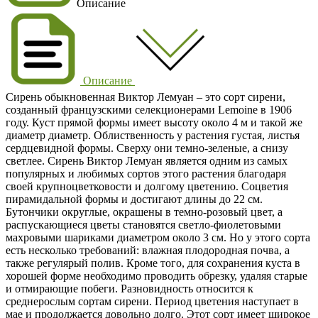
Описание
Описание
Сирень обыкновенная Виктор Лемуан – это сорт сирени,
созданный французскими селекционерами Lemoine в 1906
году. Куст прямой формы имеет высоту около 4 м и такой же
диаметр диаметр. Облиственность у растения густая, листья
сердцевидной формы. Сверху они темно-зеленые, а снизу
светлее. Сирень Виктор Лемуан является одним из самых
популярных и любимых сортов этого растения благодаря
своей крупноцветковости и долгому цветению. Соцветия
пирамидальной формы и достигают длины до 22 см.
Бутончики округлые, окрашены в темно-розовый цвет, а
распускающиеся цветы становятся светло-фиолетовыми
махровыми шариками диаметром около 3 см. Но у этого сорта
есть несколько требований: влажная плодородная почва, а
также регулярый полив. Кроме того, для сохранения куста в
хорошей форме необходимо проводить обрезку, удаляя старые
и отмирающие побеги. Разновидность относится к
среднерослым сортам сирени. Период цветения наступает в
мае и продолжается довольно долго. Этот сорт имеет широкое