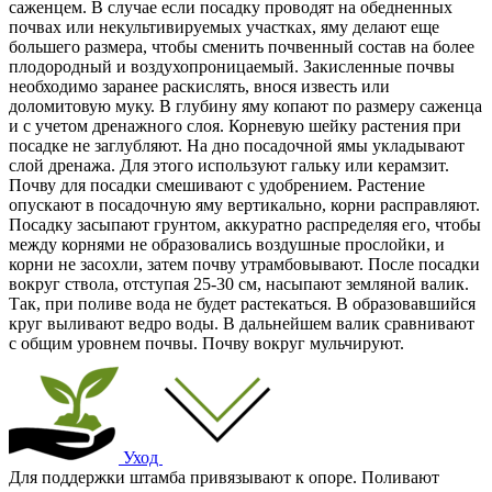
саженцем. В случае если посадку проводят на обедненных
почвах или некультивируемых участках, яму делают еще
большего размера, чтобы сменить почвенный состав на более
плодородный и воздухопроницаемый. Закисленные почвы
необходимо заранее раскислять, внося известь или
доломитовую муку. В глубину яму копают по размеру саженца
и с учетом дренажного слоя. Корневую шейку растения при
посадке не заглубляют. На дно посадочной ямы укладывают
слой дренажа. Для этого используют гальку или керамзит.
Почву для посадки смешивают с удобрением. Растение
опускают в посадочную яму вертикально, корни расправляют.
Посадку засыпают грунтом, аккуратно распределяя его, чтобы
между корнями не образовались воздушные прослойки, и
корни не засохли, затем почву утрамбовывают. После посадки
вокруг ствола, отступая 25-30 см, насыпают земляной валик.
Так, при поливе вода не будет растекаться. В образовавшийся
круг выливают ведро воды. В дальнейшем валик сравнивают
с общим уровнем почвы. Почву вокруг мульчируют.
Уход
Для поддержки штамба привязывают к опоре. Поливают