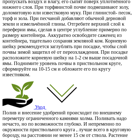
пропускать воздух и влагу, его сыпят поверх уплотнённого
нижнего слоя. При торфянистой почве подмешивают золу,
доломитовую или известковую муку. При глинистой- песок,
торф и зола. При песчаной добавляют обычной дерновой
земли и измельчённой глины. Отгребите верхний слой к
переферии ямы, сделав в центре углубление примерно по
размеру контейнера. Аккуратно освободите саженец из
контейнера, тщательно сохраняя земляной ком. Корневую
шейку рекомендуется заглублять при посадке, чтобы слой
почвы зимой защитил её от переохлаждения. При посадке
расположите корневую шейку на 1-2 см выше посадочной
ямы. Поднимите уровень почвы в приствольном круге,
сформируйте на 10-15 см и обложите его по кругу
известняком.
Уход
Полив и внесение удобрений происходит по внешнему
переметру ограниченного камнями холма. Поливать надо
нечасто, но по возможности глубоко. И непременно по
окружности приствольного круга , лучше всего в круговую
борозду, на расстоянии не менее 15 см от ствола. Растение