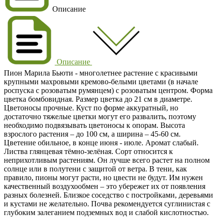
Описание
Описание
Пион Марила Бьюти
- многолетнее растение с красивыми
крупными махровыми
кремово-белыми
цветами (в начале
роспуска с розоватым румянцем) с розоватым центром. Форма
цветка бомбовидная. Размер цветка до 21 см в диаметре.
Цветоносы прочные. Куст по форме аккуратный, но
достаточно тяжелые цветки могут его развалить, поэтому
необходимо подвязывать цветоносы к опорам. Высота
взрослого растения – до
100 см
, а ширина – 45-60 см.
Цветение обильное, в конце
июня
-
июле
. Аромат слабый.
Листва глянцевая тёмно-зелёная. Сорт относится к
неприхотливым растениям. Он лучше всего растет на полном
солнце или в полутени с защитой от ветра. В тени, как
правило, пионы могут расти, но цвести не будут. Им нужен
качественный воздухообмен – это убережет их от появления
разных болезней. Близкое соседство с постройками, деревьями
и кустами не желательно. Почва рекомендуется суглинистая с
глубоким залеганием подземных вод и слабой кислотностью.