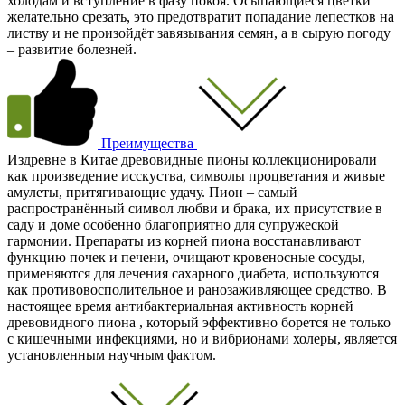
холодам и вступление в фазу покоя. Осыпающиеся цветки
желательно срезать, это предотвратит попадание лепестков на
листву и не произойдёт завязывания семян, а в сырую погоду
– развитие болезней.
Преимущества
Издревне в Китае древовидные пионы коллекционировали
как произведение исскуства, символы процветания и живые
амулеты, притягивающие удачу. Пион – самый
распространённый символ любви и брака, их присутствие в
саду и доме особенно благоприятно для супружеской
гармонии. Препараты из корней пиона восстанавливают
функцию почек и печени, очищают кровеносные сосуды,
применяются для лечения сахарного диабета, используются
как противовосполительное и ранозаживляющее средство. В
настоящее время антибактериальная активность корней
древовидного пиона , который эффективно борется не только
с кишечными инфекциями, но и вибрионами холеры, является
установленным научным фактом.