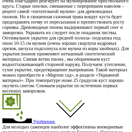
очень благодарно реагирует на мульчирование приствольного
круга. Старые опилки, смешанные с перпревшим навозом –
рецепт самой «питательной мульчи» для древовидных
пионов. Но и скошенная газонная трава вокруг куста будет
предохранять почву от пересыхания и препятствовать росту
сорняка. Древовидные пионы выдерживают первый снег и
заморозки. Укрывать их следует после опадания листвы.
Оптимальное укрытие для средней полосы- подсыпка под
пион 10-15 см мульчи (очень хорошо скорлупа кедровых
орехов, шелуха подсолнуха или мульча из коры хвойных). Для
укрытия пионов применяют нетканный синтетический
материал. Связав ветви пиона , мы оборачиваем куст
водоотталкивающей стороной наружу. Получаем: утепление,
сухое укрытие, предотвращение выпревания. Такой материал
можно приобрести в «Мартин сад», в разделе «Укрывной
материал». При температуре ниже 25 градусов куст хорошо
окучить снегом. Снимаем укрытие по истечении первых
весенних заморозков.
Удобрения
Для молодых саженцев наиболее эффективны внекорневые