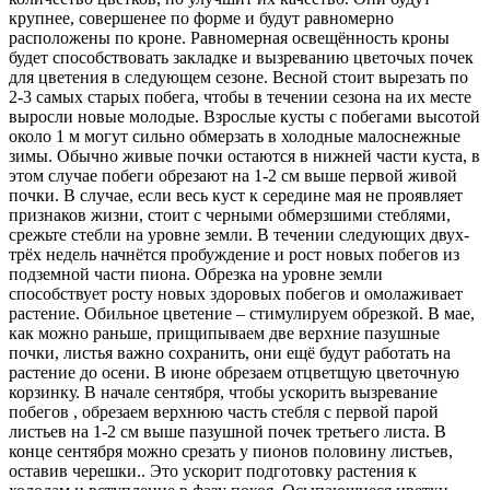
крупнее, совершенее по форме и будут равномерно
расположены по кроне. Равномерная освещённость кроны
будет способствовать закладке и вызреванию цветочых почек
для цветения в следующем сезоне. Весной стоит вырезать по
2-3 самых старых побега, чтобы в течении сезона на их месте
выросли новые молодые. Взрослые кусты с побегами высотой
около 1 м могут сильно обмерзать в холодные малоснежные
зимы. Обычно живые почки остаются в нижней части куста, в
этом случае побеги обрезают на 1-2 см выше первой живой
почки. В случае, если весь куст к середине мая не проявляет
признаков жизни, стоит с черными обмерзшими стеблями,
срежьте стебли на уровне земли. В течении следующих двух-
трёх недель начнётся пробуждение и рост новых побегов из
подземной части пиона. Обрезка на уровне земли
способствует росту новых здоровых побегов и омолаживает
растение. Обильное цветение – стимулируем обрезкой. В мае,
как можно раньше, прищипываем две верхние пазушные
почки, листья важно сохранить, они ещё будут работать на
растение до осени. В июне обрезаем отцветщую цветочную
корзинку. В начале сентября, чтобы ускорить вызревание
побегов , обрезаем верхнюю часть стебля с первой парой
листьев на 1-2 см выше пазушной почек третьего листа. В
конце сентября можно срезать у пионов половину листьев,
оставив черешки.. Это ускорит подготовку растения к