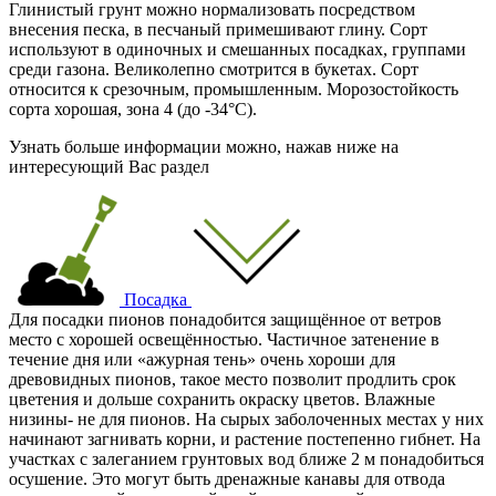
Глинистый грунт можно нормализовать посредством
внесения песка, в песчаный примешивают глину. Сорт
используют в одиночных и смешанных посадках, группами
среди газона. Великолепно смотрится в букетах. Сорт
относится к срезочным, промышленным. Морозостойкость
сорта хорошая, зона 4 (
до -34°С
).
Узнать больше информации можно, нажав ниже на
интересующий Вас раздел
Посадка
Для посадки пионов понадобится защищённое от ветров
место с хорошей освещённостью. Частичное затенение в
течение дня или «ажурная тень» очень хороши для
древовидных пионов, такое место позволит продлить срок
цветения и дольше сохранить окраску цветов. Влажные
низины- не для пионов. На сырых заболоченных местах у них
начинают загнивать корни, и растение постепенно гибнет. На
участках с залеганием грунтовых вод ближе 2 м понадобиться
осушение. Это могут быть дренажные канавы для отвода