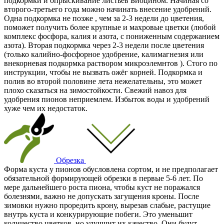
подкормки и опрыскивание листьев Биоцином. Начиная со
второго-третьего года можно начинать внесение удобрений.
Одна подкормка не позже , чем за 2-3 недели до цветения,
поможет получить более крупные и махровые цветки (любой
комплекс фосфора, калия и азота, с пониженным содержанием
азота). Вторая подкормка через 2-3 недели после цветения
(только калийно-фосфорное удобрение, калимагнезия или
внекорневая подкормка раствором микроэлемнтов ). Стого по
инструкции, чтобы не вызвать ожёг корней. Подкормка и
полив во второй половине лета нежелательны, это может
плохо сказаться на зимостойкости. Свежий навоз для
удобрения пионов неприемлем. Избыток воды и удобрений
хуже чем их недостаток.
Обрезка
Форма куста у пионов обусловлена сортом, и не предполагает
обязательной формирующей обрезки в первые 5-6 лет. По
мере дальнейшего роста пиона, чтобы куст не поражался
болезнями, важно не допускать загущения кроны. После
зимовки нужно проредить крону, вырезав слабые, растущие
внутрь куста и конкурирующие побеги. Это уменьшит
количество цветков, но улучшит их качество. Они будут