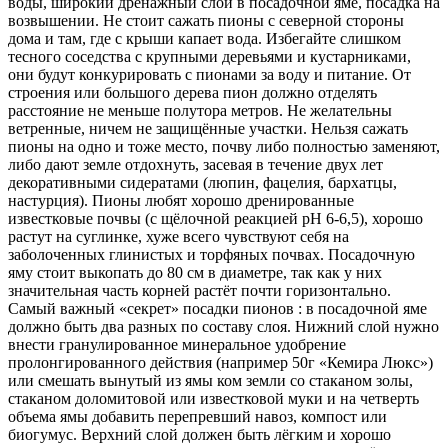
воды, широкий дренажный слой в посадочной яме, посадка на
возвышении. Не стоит сажать пионы с северной стороны
дома и там, где с крыши капает вода. Избегайте слишком
тесного соседства с крупными деревьями и кустарниками,
они будут конкурировать с пионами за воду и питание. От
строения или большого дерева пион должно отделять
расстояние не меньше полутора метров. Не желательны
ветренные, ничем не защищённые участки. Нельзя сажать
пионы на одно и тоже место, почву либо полностью заменяют,
либо дают земле отдохнуть, засевая в течение двух лет
декоративными сидератами (люпин, фацелия, бархатцы,
настурция). Пионы любят хорошо дренированные
известковые почвы (с щёлочной реакцией рН 6-6,5), хорошо
растут на суглинке, хуже всего чувствуют себя на
заболоченных глинистых и торфяных почвах. Посадочную
яму стоит выкопать до 80 см в диаметре, так как у них
значительная часть корней растёт почти горизонтально.
Самый важный «секрет» посадки пионов : в посадочной яме
должно быть два разных по составу слоя. Нижний слой нужно
внести гранулированное минеральное удобрение
пролонгированного действия (например 50г «Кемира Люкс»)
или смешать вынутый из ямы ком земли со стаканом золы,
стаканом доломитовой или известковой муки и на четверть
объема ямы добавить перепревший навоз, компост или
биогумус. Верхний слой должен быть лёгким и хорошо