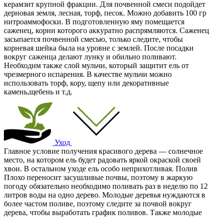
керамзит крупной фракции. Для почвенной смеси подойдет
дерновая земля, лесная, торф, песок. Можно добавить 100 гр
нитроаммофоски. В подготовленную яму помещается
саженец, корни которого аккуратно распрямляются. Саженец
засыпается почвенной смесью, только следите, чтобы
корневая шейка была на уровне с землей. После посадки
вокруг саженца делают лунку и обильно поливают.
Необходим также слой мульчи, который защитит ель от
чрезмерного испарения. В качестве мульчи можно
использовать торф, кору, щепу или декоративные
камень,щебень и т.д.
Уход
Главное условие получения красивого дерева — солнечное
место, на котором ель будет радовать яркой окраской своей
хвои. В остальном уходе ель особо неприхотливая. Полив
Плохо переносит засушливые почвы, поэтому в жаркую
погоду обязательно необходимо поливать раз в неделю по 12
литров воды на одно дерево. Молодые деревья нуждаются в
более частом поливе, поэтому следите за почвой вокруг
дерева, чтобы выработать график поливов. Также молодые