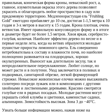
правильная, коническая форма кроны, невысокий рост, а,
главное, изумительная окраска этого дерева позволяют
украсить и облагородить любое пространство в саду или
придомовую территорию. Медленнорастущая ель "Fruhling
Gold" ежегодно прибавляет до 10 см, достигая 1-1,5 метра к 10
годам и 3-х метров в высоту к 15 годам. Крона плотная, очень
ветвистая. Имеет правильную конусовидную форму и в итоге
в диаметре будет не более 1,5 метров. Хвоя яркая, серебристо-
голубая, колючая. Наиболее эффектно дерево по весне и в
первые недели лета, когда на ветвях образуются молодые
пушистые приросты лимонного цвета. Ель совершенно
нетребовательна к составу и влажности почв, но наиболее
полноценно развивается на плодородных, хорошо
окультуренных. Выносит как длительную засуху, так и
непродолжительное переувлажнение. Любит солнце, но
может расти и в полутени. Уход заключается в поливах и
подкормках, санитарной обрезке, легкой формирующей
стрижке. Невысокие живописные елочки можно высаживать
солитерно посреди лужаек или в композициях с другими
хвойными и лиственными деревьями. Красиво смотрятся
голубые ели в рядных посадках. Молодые растения могут
украшать собой клумбы и цветники, каменистые садики,
альпинарии. Зимостойкость высокая. Зона 3 до −40°C.
Узнать больше информации можно, нажав ниже на