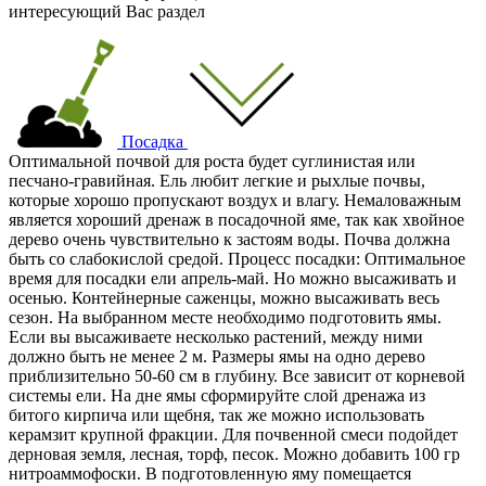
интересующий Вас раздел
Посадка
Оптимальной почвой для роста будет суглинистая или
песчано-гравийная. Ель любит легкие и рыхлые почвы,
которые хорошо пропускают воздух и влагу. Немаловажным
является хороший дренаж в посадочной яме, так как хвойное
дерево очень чувствительно к застоям воды. Почва должна
быть со слабокислой средой. Процесс посадки: Оптимальное
время для посадки ели апрель-май. Но можно высаживать и
осенью. Контейнерные саженцы, можно высаживать весь
сезон. На выбранном месте необходимо подготовить ямы.
Если вы высаживаете несколько растений, между ними
должно быть не менее 2 м. Размеры ямы на одно дерево
приблизительно 50-60 см в глубину. Все зависит от корневой
системы ели. На дне ямы сформируйте слой дренажа из
битого кирпича или щебня, так же можно использовать
керамзит крупной фракции. Для почвенной смеси подойдет
дерновая земля, лесная, торф, песок. Можно добавить 100 гр
нитроаммофоски. В подготовленную яму помещается