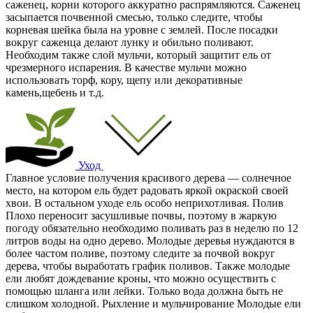
саженец, корни которого аккуратно распрямляются. Саженец
засыпается почвенной смесью, только следите, чтобы
корневая шейка была на уровне с землей. После посадки
вокруг саженца делают лунку и обильно поливают.
Необходим также слой мульчи, который защитит ель от
чрезмерного испарения. В качестве мульчи можно
использовать торф, кору, щепу или декоративные
камень,щебень и т.д.
Уход
Главное условие получения красивого дерева — солнечное
место, на котором ель будет радовать яркой окраской своей
хвои. В остальном уходе ель особо неприхотливая. Полив
Плохо переносит засушливые почвы, поэтому в жаркую
погоду обязательно необходимо поливать раз в неделю по 12
литров воды на одно дерево. Молодые деревья нуждаются в
более частом поливе, поэтому следите за почвой вокруг
дерева, чтобы выработать график поливов. Также молодые
ели любят дождевание кроны, что можно осуществить с
помощью шланга или лейки. Только вода должна быть не
слишком холодной. Рыхление и мульчирование Молодые ели