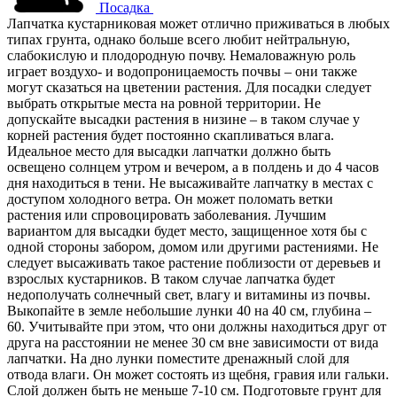
Посадка
Лапчатка кустарниковая может отлично приживаться в любых
типах грунта, однако больше всего любит нейтральную,
слабокислую и плодородную почву. Немаловажную роль
играет воздухо- и водопроницаемость почвы – они также
могут сказаться на цветении растения. Для посадки следует
выбрать открытые места на ровной территории. Не
допускайте высадки растения в низине – в таком случае у
корней растения будет постоянно скапливаться влага.
Идеальное место для высадки лапчатки должно быть
освещено солнцем утром и вечером, а в полдень и до 4 часов
дня находиться в тени. Не высаживайте лапчатку в местах с
доступом холодного ветра. Он может поломать ветки
растения или спровоцировать заболевания. Лучшим
вариантом для высадки будет место, защищенное хотя бы с
одной стороны забором, домом или другими растениями. Не
следует высаживать такое растение поблизости от деревьев и
взрослых кустарников. В таком случае лапчатка будет
недополучать солнечный свет, влагу и витамины из почвы.
Выкопайте в земле небольшие лунки 40 на 40 см, глубина –
60. Учитывайте при этом, что они должны находиться друг от
друга на расстоянии не менее 30 см вне зависимости от вида
лапчатки. На дно лунки поместите дренажный слой для
отвода влаги. Он может состоять из щебня, гравия или гальки.
Слой должен быть не меньше 7-10 см. Подготовьте грунт для