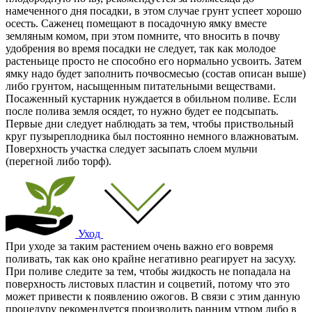
намеченного дня посадки, в этом случае грунт успеет хорошо
осесть. Саженец помещают в посадочную ямку вместе
земляным комом, при этом помните, что вносить в почву
удобрения во время посадки не следует, так как молодое
растеньице просто не способно его нормально усвоить. Затем
ямку надо будет заполнить почвосмесью (состав описан выше)
либо грунтом, насыщенным питательными веществами.
Посаженный кустарник нуждается в обильном поливе. Если
после полива земля осядет, то нужно будет ее подсыпать.
Первые дни следует наблюдать за тем, чтобы приствольный
круг пузыреплодника был постоянно немного влажноватым.
Поверхность участка следует засыпать слоем мульчи
(перегной либо торф).
Уход
При уходе за таким растением очень важно его вовремя
поливать, так как оно крайне негативно реагирует на засуху.
При поливе следите за тем, чтобы жидкость не попадала на
поверхность листовых пластин и соцветий, потому что это
может привести к появлению ожогов. В связи с этим данную
процедуру рекомендуется производить ранним утром либо в