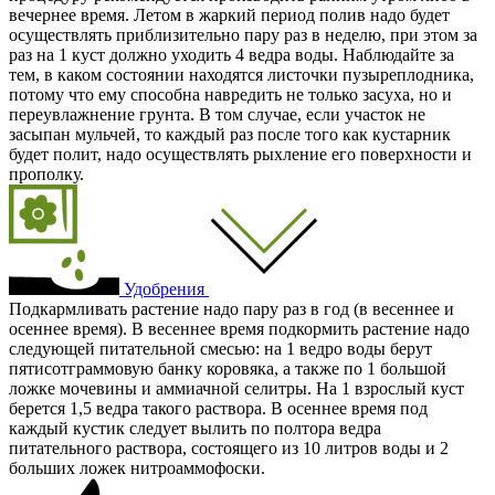
вечернее время. Летом в жаркий период полив надо будет
осуществлять приблизительно пару раз в неделю, при этом за
раз на 1 куст должно уходить 4 ведра воды. Наблюдайте за
тем, в каком состоянии находятся листочки пузыреплодника,
потому что ему способна навредить не только засуха, но и
переувлажнение грунта. В том случае, если участок не
засыпан мульчей, то каждый раз после того как кустарник
будет полит, надо осуществлять рыхление его поверхности и
прополку.
Удобрения
Подкармливать растение надо пару раз в год (в весеннее и
осеннее время). В весеннее время подкормить растение надо
следующей питательной смесью: на 1 ведро воды берут
пятисотграммовую банку коровяка, а также по 1 большой
ложке мочевины и аммиачной селитры. На 1 взрослый куст
берется 1,5 ведра такого раствора. В осеннее время под
каждый кустик следует вылить по полтора ведра
питательного раствора, состоящего из 10 литров воды и 2
больших ложек нитроаммофоски.