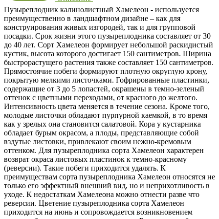
Пузыреплодник калинолистный Хамелеон - используется
преимущественно в ландшафтном дизайне – как для
конструирования живых изгородей, так и для групповой
посадки. Срок жизни этого пузыреплодника составляет от 30
до 40 лет. Сорт Хамелеон формирует небольшой раскидистый
кустик, высота которого достигает 150 сантиметров. Ширина
быстрорастущего растения также составляет 150 сантиметров.
Прямостоячие побеги формируют плотную округлую крону,
покрытую мелкими листочками. Гофрированные пластинки,
содержащие от 3 до 5 лопастей, окрашены в темно-зеленый
оттенок с цветными переходами, от красного до желтого.
Интенсивность цвета меняется в течение сезона. Кроме того,
молодые листочки обладают пурпурной каемкой, в то время
как у зрелых она становится салатовой. Кора у кустарника
обладает бурым окрасом, а плоды, представляющие собой
вздутые листовки, привлекают своим нежно-кремовым
оттенком. Для пузыреплодника сорта Хамелеон характерен
возврат окраса листовых пластинок к темно-красному
(реверсии). Такие побеги приходится удалять. К
преимуществам сорта пузыреплодника Хамелеон относятся не
только его эффектный внешний вид, но и неприхотливость в
уходе. К недостаткам Хамелеона можно отнести разве что
реверсии. Цветение пузыреплодника сорта Хамелеон
приходится на июнь и сопровождается возникновением