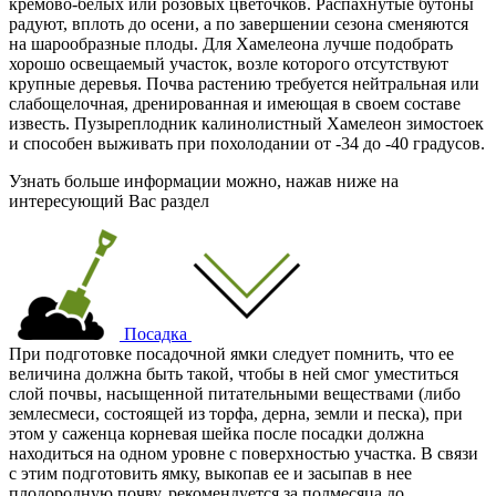
кремово-белых или розовых цветочков. Распахнутые бутоны
радуют, вплоть до осени, а по завершении сезона сменяются
на шарообразные плоды. Для Хамелеона лучше подобрать
хорошо освещаемый участок, возле которого отсутствуют
крупные деревья. Почва растению требуется нейтральная или
слабощелочная, дренированная и имеющая в своем составе
известь. Пузыреплодник калинолистный Хамелеон зимостоек
и способен выживать при похолодании от -34 до -40 градусов.
Узнать больше информации можно, нажав ниже на
интересующий Вас раздел
Посадка
При подготовке посадочной ямки следует помнить, что ее
величина должна быть такой, чтобы в ней смог уместиться
слой почвы, насыщенной питательными веществами (либо
землесмеси, состоящей из торфа, дерна, земли и песка), при
этом у саженца корневая шейка после посадки должна
находиться на одном уровне с поверхностью участка. В связи
с этим подготовить ямку, выкопав ее и засыпав в нее
плодородную почву, рекомендуется за полмесяца до