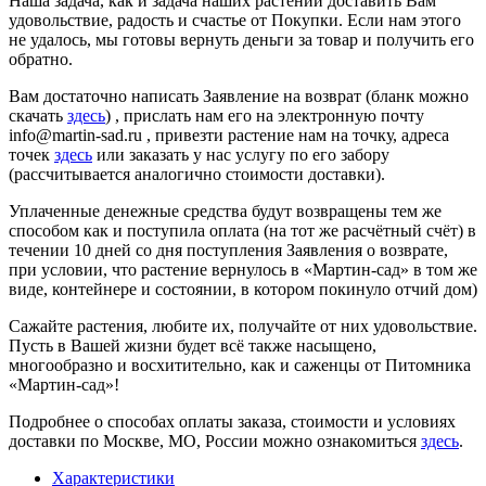
Наша задача, как и задача наших растений доставить Вам
удовольствие, радость и счастье от Покупки. Если нам этого
не удалось, мы готовы вернуть деньги за товар и получить его
обратно.
Вам достаточно написать Заявление на возврат (бланк можно
скачать
здесь
) , прислать нам его на электронную почту
info@martin-sad.ru , привезти растение нам на точку, адреса
точек
здесь
или заказать у нас услугу по его забору
(рассчитывается аналогично стоимости доставки).
Уплаченные денежные средства будут возвращены тем же
способом как и поступила оплата (на тот же расчётный счёт) в
течении 10 дней со дня поступления Заявления о возврате,
при условии, что растение вернулось в «Мартин-сад» в том же
виде, контейнере и состоянии, в котором покинуло отчий дом)
Сажайте растения, любите их, получайте от них удовольствие.
Пусть в Вашей жизни будет всё также насыщено,
многообразно и восхитительно, как и саженцы от Питомника
«Мартин-сад»!
Подробнее о способах оплаты заказа, стоимости и условиях
доставки по Москве, МО, России можно ознакомиться
здесь
.
Характеристики