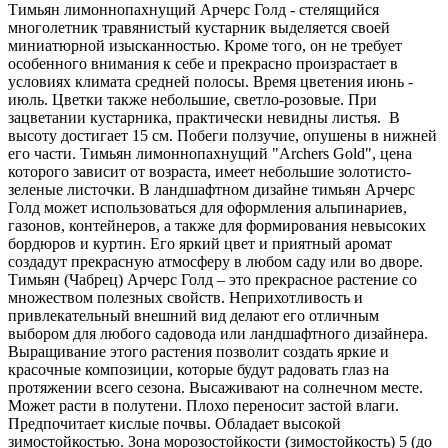
Тимьян лимоннопахнущий Арчерс Голд - стелящийся
многолетник травянистый кустарник выделяется своей
миниатюрной изысканностью. Кроме того, он не требует
особенного внимания к себе и прекрасно произрастает в
условиях климата средней полосы. Время цветения июнь -
июль. Цветки также небольшие, светло-розовые. При
зацветании кустарника, практически невидны листья. В
высоту достигает 15 см. Побеги ползучие, опушены в нижней
его части. Тимьян лимоннопахнущий "Archers Gold", цена
которого зависит от возраста, имеет небольшие золотисто-
зеленые листочки. В ландшафтном дизайне тимьян Арчерс
Голд может использоваться для оформления альпинариев,
газонов, контейнеров, а также для формирования невысоких
бордюров и куртин. Его яркий цвет и приятный аромат
создадут прекрасную атмосферу в любом саду или во дворе.
Тимьян (Чабрец) Арчерс Голд – это прекрасное растение со
множеством полезных свойств. Неприхотливость и
привлекательный внешний вид делают его отличным
выбором для любого садовода или ландшафтного дизайнера.
Выращивание этого растения позволит создать яркие и
красочные композиции, которые будут радовать глаз на
протяжении всего сезона. Высаживают на солнечном месте.
Может расти в полутени. Плохо переносит застой влаги.
Предпочитает кислые почвы. Обладает высокой
зимостойкостью. Зона морозостойкости (зимостойкость) 5 (до