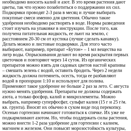
необходимо вносить калий и азот. В это время растения дают
цветы, так что нужно позаботиться о поддержании их сил.
Подкормки проводят 2-3 раза в месяц и лучше выбирать
покупные смеси именно для цветения. Обычно такие
удобрения необходимо растворять в воде. Нормы разведения
стоит изучать на упаковке в инструкции. После того, как
получена питательная жидкость, ее льют на землю, с
расстоянием 20-30 см от кустика (лучше сделать канавку).
Делать можно и листовые подкормки. Для этого часто
выбирают, например, препарат «Бутон» – 1 мл вещества на
литр воды. Опрыскивания делают во время раскрытия первых
цветочков и повторяют через 14 суток. Из органических
препаратов можно взять для садовых цветов настой крапивы
– смешать зелень с водой, оставить бродить. Через 2 недели
жидкость должна потемнеть, осесть, тогда ее разбавляют
водой в пропорции 1:10 и используют для полива.
Применяют такое удобрение не больше 2 раз за лето. С августа
нужно менять удобрения. Препараты не должны содержать
азота, а только фосфор, калий и микроэлементы. Можно
выбрать, например суперфосфат, сульфат калия (15 г и 25 г/м.
кв. грунта). Вносят их обычно в сухом виде под перекопку.
Осенью гортензии начинают готовиться к спячке. Их уже не
подкармливают азотом. Но, чтобы поддержать силы растения,
можно внести 1-2 раза удобрение для гортензии с калием,
магнием и железом. Они повысят морозостойкость культуры,