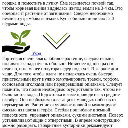
горшка и поместить в лунку. Яма засыпается почвой так,
чтобы корневая шейка виднелась из-под земли на 3-4 см. Это
обезопасит растение от загнивания. Следом необходимо
немного утрамбовать землю. Куст обильно поливают 2-3
вёдрами воды.
Уход
Гортензия очень влаголюбивое растение, следовательно,
поливать ее надо очень обильно. Не менее одного раза в
неделю, и не менее полутора ведер под куст. В жаркие дни
чаще. Для того чтобы влага не испарялась очень быстро,
приствольный круг нужно замульчировать травой, торфом,
сосновыми иголками или перепревшими опилками. Следует
помнить, что полив необходимо осуществлять так, чтобы не
было застоя воды. Подготовка к зиме проводится в средине
октября. Она необходима для защиты молодых побегов от
перемерзания. Растение окучивают почвой и мульчируют
смесью из навоза и торфа. Стебли пригибают к земной
поверхности, укрывают опилками, сухими листьями. Поверх
устанавливают ящик с отверстиями. В апреле конструкцию
можно разбирать. Габаритные кустарники рекомендуют