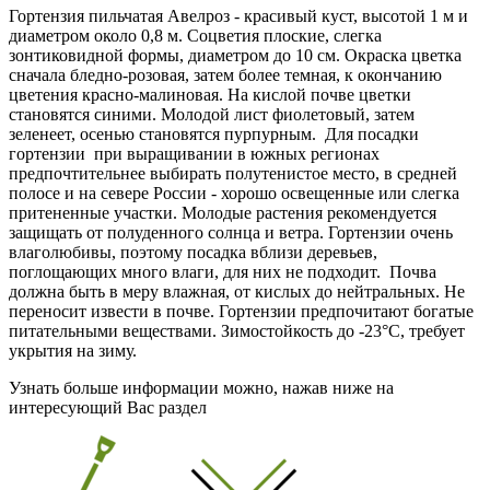
Гортензия пильчатая Авелроз - красивый куст, высотой 1 м и
диаметром около 0,8 м. Соцветия плоские, слегка
зонтиковидной формы, диаметром до 10 см. Окраска цветка
сначала бледно-розовая, затем более темная, к окончанию
цветения красно-малиновая. На кислой почве цветки
становятся синими. Молодой лист фиолетовый, затем
зеленеет, осенью становятся пурпурным. Для посадки
гортензии при выращивании в южных регионах
предпочтительнее выбирать полутенистое место, в средней
полосе и на севере России - хорошо освещенные или слегка
притененные участки. Молодые растения рекомендуется
защищать от полуденного солнца и ветра. Гортензии очень
влаголюбивы, поэтому посадка вблизи деревьев,
поглощающих много влаги, для них не подходит. Почва
должна быть в меру влажная, от кислых до нейтральных. Не
переносит извести в почве. Гортензии предпочитают богатые
питательными веществами. Зимостойкость до -23°C, требует
укрытия на зиму.
Узнать больше информации можно, нажав ниже на
интересующий Вас раздел