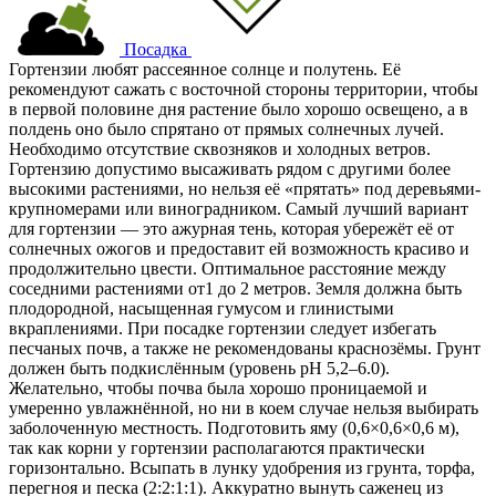
Посадка
Гортензии любят рассеянное солнце и полутень. Её
рекомендуют сажать с восточной стороны территории, чтобы
в первой половине дня растение было хорошо освещено, а в
полдень оно было спрятано от прямых солнечных лучей.
Необходимо отсутствие сквозняков и холодных ветров.
Гортензию допустимо высаживать рядом с другими более
высокими растениями, но нельзя её «прятать» под деревьями-
крупномерами или виноградником. Самый лучший вариант
для гортензии — это ажурная тень, которая убережёт её от
солнечных ожогов и предоставит ей возможность красиво и
продолжительно цвести. Оптимальное расстояние между
соседними растениями от1 до 2 метров. Земля должна быть
плодородной, насыщенная гумусом и глинистыми
вкраплениями. При посадке гортензии следует избегать
песчаных почв, а также не рекомендованы краснозёмы. Грунт
должен быть подкислённым (уровень pH 5,2–6.0).
Желательно, чтобы почва была хорошо проницаемой и
умеренно увлажнённой, но ни в коем случае нельзя выбирать
заболоченную местность. Подготовить яму (0,6×0,6×0,6 м),
так как корни у гортензии располагаются практически
горизонтально. Всыпать в лунку удобрения из грунта, торфа,
перегноя и песка (2:2:1:1). Аккуратно вынуть саженец из