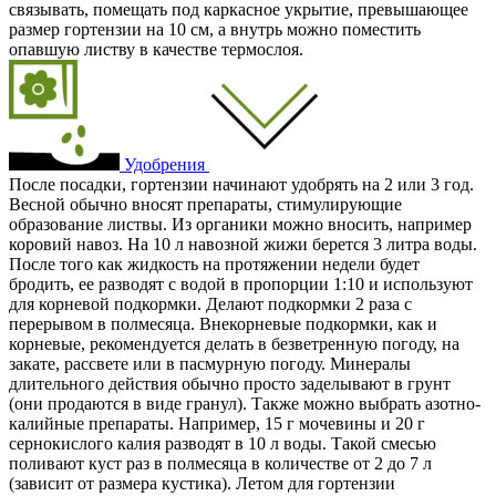
связывать, помещать под каркасное укрытие, превышающее
размер гортензии на 10 см, а внутрь можно поместить
опавшую листву в качестве термослоя.
Удобрения
После посадки, гортензии начинают удобрять на 2 или 3 год.
Весной обычно вносят препараты, стимулирующие
образование листвы. Из органики можно вносить, например
коровий навоз. На 10 л навозной жижи берется 3 литра воды.
После того как жидкость на протяжении недели будет
бродить, ее разводят с водой в пропорции 1:10 и используют
для корневой подкормки. Делают подкормки 2 раза с
перерывом в полмесяца. Внекорневые подкормки, как и
корневые, рекомендуется делать в безветренную погоду, на
закате, рассвете или в пасмурную погоду. Минералы
длительного действия обычно просто заделывают в грунт
(они продаются в виде гранул). Также можно выбрать азотно-
калийные препараты. Например, 15 г мочевины и 20 г
сернокислого калия разводят в 10 л воды. Такой смесью
поливают куст раз в полмесяца в количестве от 2 до 7 л
(зависит от размера кустика). Летом для гортензии