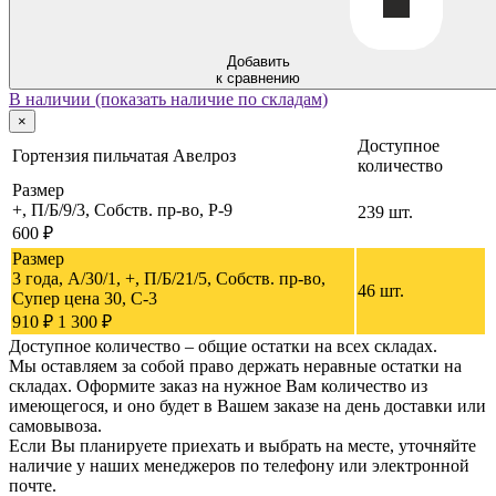
Добавить
к сравнению
В наличии (показать наличие по складам)
×
Доступное
Гортензия пильчатая Авелроз
количество
Размер
+, П/Б/9/3, Собств. пр-во, P-9
239 шт.
600 ₽
Размер
3 года, A/30/1, +, П/Б/21/5, Собств. пр-во,
46 шт.
Супер цена 30, C-3
910 ₽
1 300 ₽
Доступное количество – общие остатки на всех складах.
Мы оставляем за собой право держать неравные остатки на
складах. Оформите заказ на нужное Вам количество из
имеющегося, и оно будет в Вашем заказе на день доставки или
самовывоза.
Если Вы планируете приехать и выбрать на месте, уточняйте
наличие у наших менеджеров по телефону или электронной
почте.