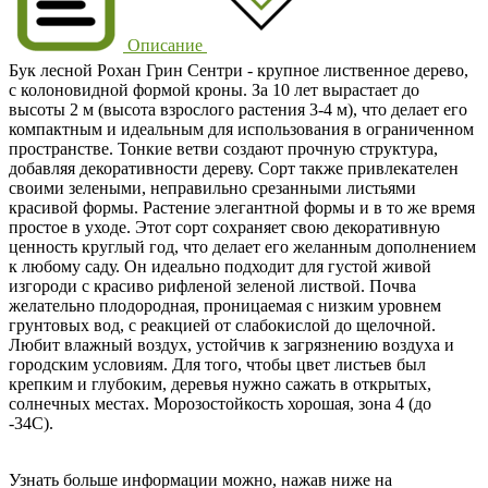
Описание
Бук лесной Рохан Грин Сентри
- крупное лиственное дерево,
с колоновидной формой кроны. За 10 лет вырастает до
высоты
2 м
(высота взрослого растения
3-4 м
), что делает его
компактным и идеальным для использования в ограниченном
пространстве. Тонкие ветви создают прочную структура,
добавляя декоративности дереву. Сорт также привлекателен
своими зелеными, неправильно срезанными листьями
красивой формы. Растение элегантной формы и в то же время
простое в уходе. Этот сорт сохраняет свою декоративную
ценность круглый год, что делает его желанным дополнением
к любому саду. Он идеально подходит для густой живой
изгороди с красиво рифленой зеленой листвой. Почва
желательно плодородная, проницаемая с низким уровнем
грунтовых вод, с реакцией от слабокислой до щелочной.
Любит влажный воздух, устойчив к загрязнению воздуха и
городским условиям. Для того, чтобы цвет листьев был
крепким и глубоким, деревья нужно сажать в открытых,
солнечных местах. Морозостойкость хорошая, зона 4 (
до
-34С
).
Узнать больше информации можно, нажав ниже на