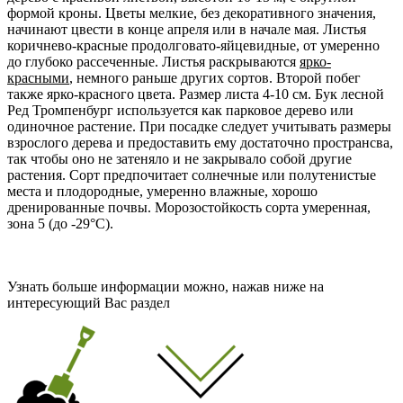
формой кроны. Цветы мелкие, без декоративного значения,
начинают цвести в конце
апреля
или в начале мая. Листья
коричнево-красные продолговато-яйцевидные, от умеренно
до глубоко рассеченные.
Листья
раскрываются
ярко-
красными
, немного раньше других сортов. Второй побег
также ярко-красного цвета. Размер листа 4-10 см. Бук лесной
Ред Тромпенбург используется как парковое дерево или
одиночное растение. При посадке следует учитывать размеры
взрослого дерева и предоставить ему достаточно пространсва,
так чтобы оно не затеняло и не закрывало собой другие
растения. Сорт предпочитает солнечные или полутенистые
места и плодородные, умеренно влажные, хорошо
дренированные почвы. Морозостойкость сорта умеренная,
зона 5 (
до -29°C
).
Узнать больше информации можно, нажав ниже на
интересующий Вас раздел