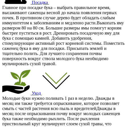
Посадка
Главное при посадке бука – выбрать правильное время,
высаживают саженцы весной до начала появления первых
почек. В противном случае дерево будет обладать слабым
иммунитетом к заболеваниям и медленно расти.Выкопать яму
размером 80 на 80 см. Большие размеры ямы помогут корням
быстрее пуститься в рост. Дренировать посадочную яму для
бука с помощью камней. Добавить удобрения,
стимулирующие активный рост корневой системы. Поместить
саженец бука в яму для посадки. Присыпать землей и
тщательно полить. Для лучшего сохранения почвы
поверхность вокруг ствола молодого бука необходимо
мульчировать сухой травой.
Уход
Молодые буки нужно поливать 1 раз в неделю. Дважды в
месяц им также требуется опрыскивание, которое позволяет
смыть с частей растения всю пыль и вредителейДважды в
месяц после опрыскивания почву вокруг молодых саженцев
бука также необходимо рыхлить. После рыхления
приствольный круг мульчируют слоем сухой травы, что