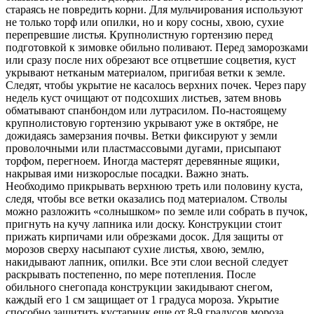
стараясь не повредить корни. Для мульчирования используют
не только торф или опилки, но и кору сосны, хвою, сухие
перепревшие листья. Крупнолистную гортензию перед
подготовкой к зимовке обильно поливают. Перед заморозками
или сразу после них обрезают все отцветшие соцветия, куст
укрывают нетканым материалом, пригибая ветки к земле.
Следят, чтобы укрытие не касалось верхних почек. Через пару
недель куст очищают от подсохших листьев, затем вновь
обматывают спанбондом или лутрасилом. По-настоящему
крупнолистовую гортензию укрывают уже в октябре, не
дожидаясь замерзания почвы. Ветки фиксируют у земли
проволочными или пластмассовыми дугами, присыпают
торфом, перегноем. Иногда мастерят деревянные ящики,
накрывая ими низкорослые посадки. Важно знать.
Необходимо прикрывать верхнюю треть или половину куста,
следя, чтобы все ветки оказались под материалом. Стволы
можно разложить «солнышком» по земле или собрать в пучок,
пригнуть на кучу лапника или доску. Конструкции стоит
прижать кирпичами или обрезками досок. Для защиты от
морозов сверху насыпают сухие листья, хвою, землю,
накидывают лапник, опилки. Все эти слои весной следует
раскрывать постепенно, по мере потепления. После
обильного снегопада конструкции закидывают снегом,
каждый его 1 см защищает от 1 градуса мороза. Укрытие
способно защитить кустарник еще от 8-9 градусов мороза.