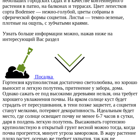
небольших городских садах и в качестве контейнерного
растения в патио, на балконах и террасах. Цвет лепестков
сорта Bodensee — нежно-голубой, цветы собраны в
сферической формы соцветия. Листья — темно-зеленые,
плотные на ощупь, с зубчатыми краями.
Узнать больше информации можно, нажав ниже на
интересующий Вас раздел
Посадка
Гортензия крупнолистная достаточно светолюбива, но хорошо
выносит и легкую полутень, притенение у забора, дома.
Однако сажать ее под высокими деревьями нельзя, она требует
хорошего увлажнения почвы. На ярком солнце куст будет
страдать от пересушивания, в тени позже зацветет, а соцветия
станут мелкими, потеряют декоративность. Идеальным будет
место, где солнце освещает почву не менее 6-7 часов в сутки,
даря в полдень легкую полутень. Высаживать гортензию
крупнолистную в открытый грунт весной можно тогда, когда
почва прогреется, минует угроза заморозков. В жару растение
плохо растет, осенью же требует укрытия, так как не