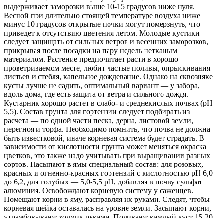
выдерживает заморозки выше 10-15 градусов ниже нуля.
Весной при длительно стоящей температуре воздуха ниже
минус 10 градусов открытые почки могут померзнуть, что
приведет к отсутствию цветения летом. Молодые кустики
следует защищать от сильных ветров и весенних заморозков,
прикрывая после посадки на пару недель нетканым
материалом. Растение предпочитает расти в хорошо
проветриваемом месте, любит частые поливы, опрыскивания
листьев и стебля, капельное дождевание. Однако на сквозняке
кусты лучше не садить, оптимальный вариант — у забора,
вдоль дома, где есть защита от ветра и сильного дождя.
Кустарник хорошо растет в слабо- и среднекислых почвах (pH
5,5). Состав грунта для гортензии следует подбирать из
расчета — по одной части песка, дерна, листовой земли,
перегноя и торфа. Необходимо помнить, что почва не должна
быть известковой, иначе корневая система будет страдать. В
зависимости от кислотности грунта может меняться окраска
цветков, это также надо учитывать при выращивании разных
сортов. Насыпают в ямы специальный состав: для розовых,
красных и огненно-красных гортензий с кислотностью pH 6,0
до 6,2, для голубых — 5,0-5,5 pH, добавляя в почву сульфат
алюминия. Освобождают корневую систему у саженцев.
Помещают корни в яму, расправляя их руками. Следят, чтобы
корневая шейка оставалась на уровне земли. Засыпают корни,
утрамбовывают холмик руками. Поливают каждый куст 15-20