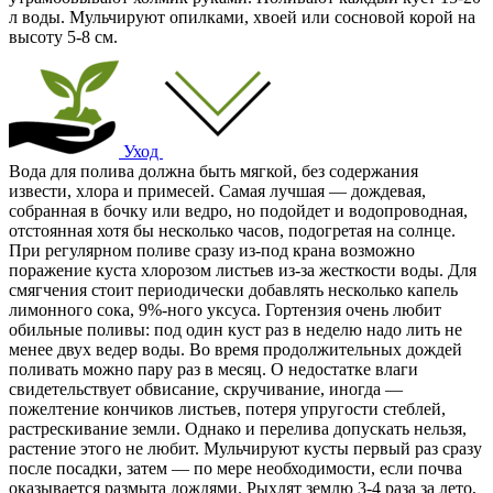
л воды. Мульчируют опилками, хвоей или сосновой корой на
высоту 5-8 см.
Уход
Вода для полива должна быть мягкой, без содержания
извести, хлора и примесей. Самая лучшая — дождевая,
собранная в бочку или ведро, но подойдет и водопроводная,
отстоянная хотя бы несколько часов, подогретая на солнце.
При регулярном поливе сразу из-под крана возможно
поражение куста хлорозом листьев из-за жесткости воды. Для
смягчения стоит периодически добавлять несколько капель
лимонного сока, 9%-ного уксуса. Гортензия очень любит
обильные поливы: под один куст раз в неделю надо лить не
менее двух ведер воды. Во время продолжительных дождей
поливать можно пару раз в месяц. О недостатке влаги
свидетельствует обвисание, скручивание, иногда —
пожелтение кончиков листьев, потеря упругости стеблей,
растрескивание земли. Однако и перелива допускать нельзя,
растение этого не любит. Мульчируют кусты первый раз сразу
после посадки, затем — по мере необходимости, если почва
оказывается размыта дождями. Рыхлят землю 3-4 раза за лето,