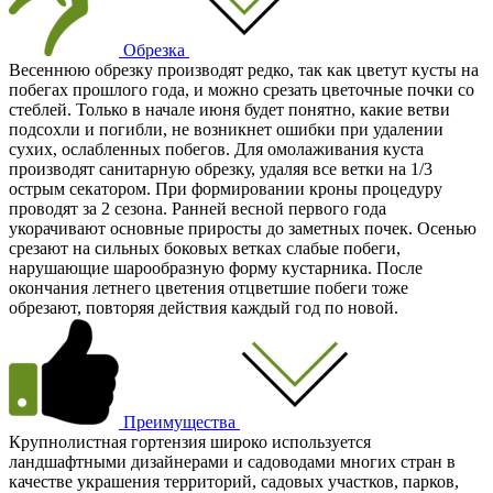
Обрезка
Весеннюю обрезку производят редко, так как цветут кусты на
побегах прошлого года, и можно срезать цветочные почки со
стеблей. Только в начале июня будет понятно, какие ветви
подсохли и погибли, не возникнет ошибки при удалении
сухих, ослабленных побегов. Для омолаживания куста
производят санитарную обрезку, удаляя все ветки на 1/3
острым секатором. При формировании кроны процедуру
проводят за 2 сезона. Ранней весной первого года
укорачивают основные приросты до заметных почек. Осенью
срезают на сильных боковых ветках слабые побеги,
нарушающие шарообразную форму кустарника. После
окончания летнего цветения отцветшие побеги тоже
обрезают, повторяя действия каждый год по новой.
Преимущества
Крупнолистная гортензия широко используется
ландшафтными дизайнерами и садоводами многих стран в
качестве украшения территорий, садовых участков, парков,