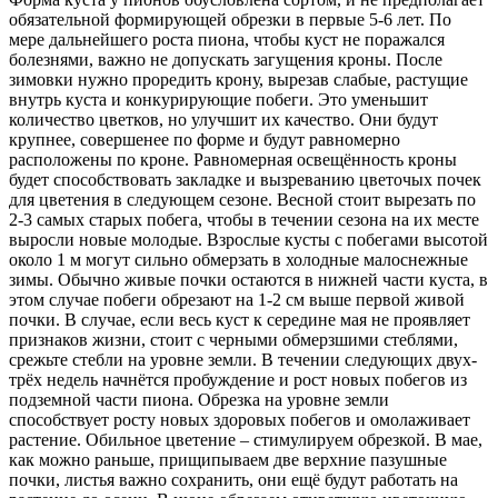
обязательной формирующей обрезки в первые 5-6 лет. По
мере дальнейшего роста пиона, чтобы куст не поражался
болезнями, важно не допускать загущения кроны. После
зимовки нужно проредить крону, вырезав слабые, растущие
внутрь куста и конкурирующие побеги. Это уменьшит
количество цветков, но улучшит их качество. Они будут
крупнее, совершенее по форме и будут равномерно
расположены по кроне. Равномерная освещённость кроны
будет способствовать закладке и вызреванию цветочых почек
для цветения в следующем сезоне. Весной стоит вырезать по
2-3 самых старых побега, чтобы в течении сезона на их месте
выросли новые молодые. Взрослые кусты с побегами высотой
около 1 м могут сильно обмерзать в холодные малоснежные
зимы. Обычно живые почки остаются в нижней части куста, в
этом случае побеги обрезают на 1-2 см выше первой живой
почки. В случае, если весь куст к середине мая не проявляет
признаков жизни, стоит с черными обмерзшими стеблями,
срежьте стебли на уровне земли. В течении следующих двух-
трёх недель начнётся пробуждение и рост новых побегов из
подземной части пиона. Обрезка на уровне земли
способствует росту новых здоровых побегов и омолаживает
растение. Обильное цветение – стимулируем обрезкой. В мае,
как можно раньше, прищипываем две верхние пазушные
почки, листья важно сохранить, они ещё будут работать на