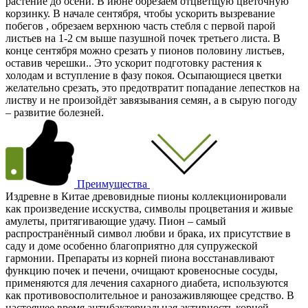
растение до осени. В июне обрезаем отцветщую цветочную
корзинку. В начале сентября, чтобы ускорить вызревание
побегов , обрезаем верхнюю часть стебля с первой парой
листьев на 1-2 см выше пазушной почек третьего листа. В
конце сентября можно срезать у пионов половину листьев,
оставив черешки.. Это ускорит подготовку растения к
холодам и вступление в фазу покоя. Осыпающиеся цветки
желательно срезать, это предотвратит попадание лепестков на
листву и не произойдёт завязывания семян, а в сырую погоду
– развитие болезней.
Преимущества
Издревне в Китае древовидные пионы коллекционировали
как произведение исскуства, символы процветания и живые
амулеты, притягивающие удачу. Пион – самый
распространённый символ любви и брака, их присутствие в
саду и доме особенно благоприятно для супружеской
гармонии. Препараты из корней пиона восстанавливают
функцию почек и печени, очищают кровеносные сосуды,
применяются для лечения сахарного диабета, используются
как противовосполительное и ранозаживляющее средство. В
настоящее время антибактериальная активность корней