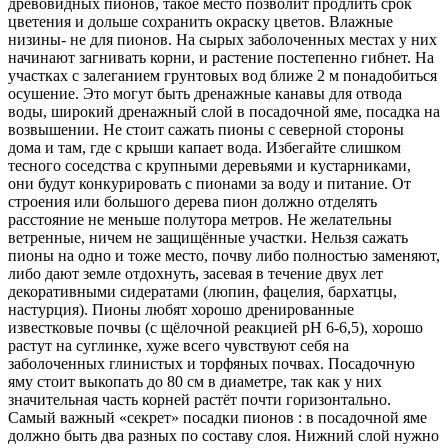
древовидных пионов, такое место позволит продлить срок
цветения и дольше сохранить окраску цветов. Влажные
низины- не для пионов. На сырых заболоченных местах у них
начинают загнивать корни, и растение постепенно гибнет. На
участках с залеганием грунтовых вод ближе 2 м понадобиться
осушение. Это могут быть дренажные канавы для отвода
воды, широкий дренажный слой в посадочной яме, посадка на
возвышении. Не стоит сажать пионы с северной стороны
дома и там, где с крыши капает вода. Избегайте слишком
тесного соседства с крупными деревьями и кустарниками,
они будут конкурировать с пионами за воду и питание. От
строения или большого дерева пион должно отделять
расстояние не меньше полутора метров. Не желательны
ветренные, ничем не защищённые участки. Нельзя сажать
пионы на одно и тоже место, почву либо полностью заменяют,
либо дают земле отдохнуть, засевая в течение двух лет
декоративными сидератами (люпин, фацелия, бархатцы,
настурция). Пионы любят хорошо дренированные
известковые почвы (с щёлочной реакцией рН 6-6,5), хорошо
растут на суглинке, хуже всего чувствуют себя на
заболоченных глинистых и торфяных почвах. Посадочную
яму стоит выкопать до 80 см в диаметре, так как у них
значительная часть корней растёт почти горизонтально.
Самый важный «секрет» посадки пионов : в посадочной яме
должно быть два разных по составу слоя. Нижний слой нужно