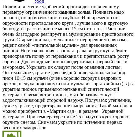
Уход
Полив и внесение удобрений происходит по внешнему
переметру ограниченного камнями холма. Поливать надо
нечасто, но по возможности глубоко. И непременно по
окружности приствольного круга , лучше всего в круговую
борозду, на расстоянии не менее 15 см от ствола. Растение
очень благодарно реагирует на мульчирование приствольного
круга. Старые опилки, смешанные с перпревшим навозом –
рецепт самой «питательной мульчи» для древовидных
пионов. Но и скошенная газонная трава вокруг куста будет
предохранять почву от пересыхания и препятствовать росту
сорняка. Древовидные пионы выдерживают первый снег и
заморозки. Укрывать их следует после опадания листвы.
Оптимальное укрытие для средней полосы- подсыпка под
пион 10-15 см мульчи (очень хорошо скорлупа кедровых
орехов, шелуха подсолнуха или мульча из коры хвойных). Для
укрытия пионов применяют нетканный синтетический
материал. Связав ветви пиона , мы оборачиваем куст
водоотталкивающей стороной наружу. Получаем: утепление,
сухое укрытие, предотвращение выпревания. Такой материал
можно приобрести в «Мартин сад», в разделе «Укрывной
материал». При температуре ниже 25 градусов куст хорошо
окучить снегом. Снимаем укрытие по истечении первых
весенних заморозков