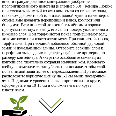
внести гранулированное минеральное удобрение
пролонгированного действия (например 50г «Кемира Люкс»)
или смешать вынутый из ямы ком земли со стаканом золы,
стаканом доломитовой или известковой муки и на четверть
объема ямы добавить перепревший навоз, компост или
биогумус. Верхний слой должен быть лёгким и хорошо
пропускать воздух и влагу, его сыпят поверх уплотнённого
нижнего слоя. При торфянистой почве подмешивают золу,
доломитовую или известковую муку. При глинистой- песок,
торф и зола. При песчаной добавляют обычной дерновой
земли и измельчённой глины. Отгребите верхний слой к
переферии ямы, сделав в центре углубление примерно по
размеру контейнера. Аккуратно освободите саженец из
контейнера, тщательно сохраняя земляной ком. Корневую
шейку рекомендуется заглублять при посадке, чтобы слой
почвы зимой защитил её от переохлаждения. При посадке
расположите корневую шейку на 1-2 см выше посадочной
ямы. Поднимите уровень почвы в приствольном круге,
сформируйте на 10-15 см и обложите его по кругу
известняком.