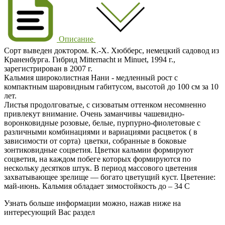
Описание
Сорт выведен доктором. К.-Х. Хюбберс, немецкий садовод из
Краненбурга. Гибрид Mitternacht и Minuet, 1994 г.,
зарегистрирован в 2007 г.
Кальмия широколистная Нани - медленный рост с
компактным шаровидным габитусом, высотой до 100 см за 10
лет.
Листья продолговатые, с сизоватым оттенком несомненно
привлекут внимание. Очень заманчивы чашевидно-
воронковидные розовые, белые, пурпурно-фиолетовые с
различными комбинациями и вариациями расцветок ( в
зависимости от сорта) цветки, собранные в боковые
зонтиковидные соцветия. Цветки кальмии формируют
соцветия, на каждом побеге которых формируются по
нескольку десятков штук. В период массового цветения
захватывающее зрелище — богато цветущий куст. Цветение:
май-июнь. Кальмия обладает зимостойкость до – 34 С
Узнать больше информации можно, нажав ниже на
интересующий Вас раздел