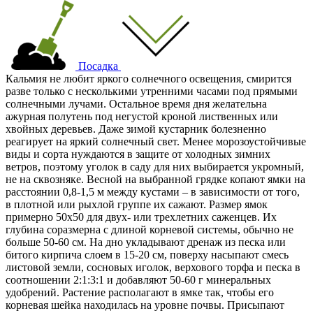
Посадка
Кальмия не любит яркого солнечного освещения, смирится
разве только с несколькими утренними часами под прямыми
солнечными лучами. Остальное время дня желательна
ажурная полутень под негустой кроной лиственных или
хвойных деревьев. Даже зимой кустарник болезненно
реагирует на яркий солнечный свет. Менее морозоустойчивые
виды и сорта нуждаются в защите от холодных зимних
ветров, поэтому уголок в саду для них выбирается укромный,
не на сквозняке. Весной на выбранной грядке копают ямки на
расстоянии 0,8-1,5 м между кустами – в зависимости от того,
в плотной или рыхлой группе их сажают. Размер ямок
примерно 50х50 для двух- или трехлетних саженцев. Их
глубина соразмерна с длиной корневой системы, обычно не
больше 50-60 см. На дно укладывают дренаж из песка или
битого кирпича слоем в 15-20 см, поверху насыпают смесь
листовой земли, сосновых иголок, верхового торфа и песка в
соотношении 2:1:3:1 и добавляют 50-60 г минеральных
удобрений. Растение располагают в ямке так, чтобы его
корневая шейка находилась на уровне почвы. Присыпают