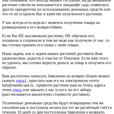
Мы понимаем, что иногда бывают ситуации, когда выбранное
растение совсем не вписывается в ландшафт сада, появились
другие приоритеты по использованию денежных средств или
что-то не устроило Вас в качестве полученного растения.
У вас всегда есть неделя с момента получения товара на
размышления и его возврат/обмен.
Если Вы НЕ высаживали растение, НЕ обрезали его,
поливали и сохранили в том же виде как получили от нас, то
мы готовы принять его снова с свою семью.
Наша задача, как и задача наших растений доставить Вам
удовольствие, радость и счастье от Покупки. Если нам этого
не удалось, мы готовы вернуть деньги за товар и получить его
обратно.
Вам достаточно написать Заявление на возврат (бланк можно
скачать
здесь
) , прислать нам его на электронную почту
info@martin-sad.ru , привезти растение нам на точку, адреса
точек
здесь
или заказать у нас услугу по его забору
(рассчитывается аналогично стоимости доставки).
Уплаченные денежные средства будут возвращены тем же
способом как и поступила оплата (на тот же расчётный счёт) в
течении 10 дней со дня поступления Заявления о возврате,