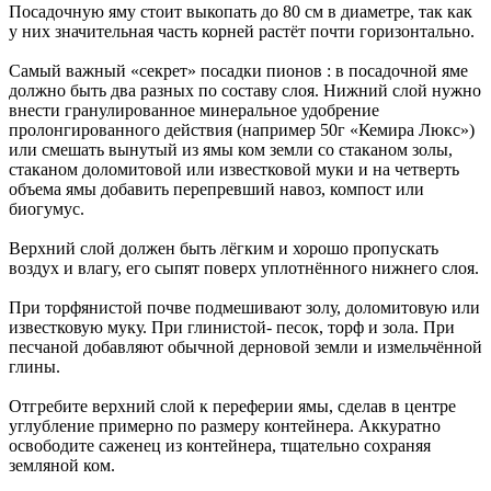
Посадочную яму стоит выкопать до 80 см в диаметре, так как
у них значительная часть корней растёт почти горизонтально.
Самый важный «секрет» посадки пионов : в посадочной яме
должно быть два разных по составу слоя. Нижний слой нужно
внести гранулированное минеральное удобрение
пролонгированного действия (например 50г «Кемира Люкс»)
или смешать вынутый из ямы ком земли со стаканом золы,
стаканом доломитовой или известковой муки и на четверть
объема ямы добавить перепревший навоз, компост или
биогумус.
Верхний слой должен быть лёгким и хорошо пропускать
воздух и влагу, его сыпят поверх уплотнённого нижнего слоя.
При торфянистой почве подмешивают золу, доломитовую или
известковую муку. При глинистой- песок, торф и зола. При
песчаной добавляют обычной дерновой земли и измельчённой
глины.
Отгребите верхний слой к переферии ямы, сделав в центре
углубление примерно по размеру контейнера. Аккуратно
освободите саженец из контейнера, тщательно сохраняя
земляной ком.