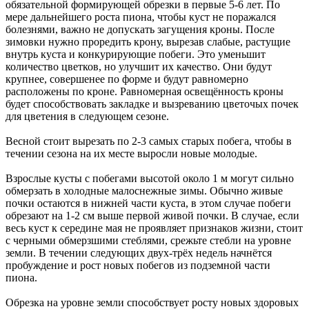
обязательной формирующей обрезки в первые 5-6 лет. По
мере дальнейшего роста пиона, чтобы куст не поражался
болезнями, важно не допускать загущения кроны. После
зимовки нужно проредить крону, вырезав слабые, растущие
внутрь куста и конкурирующие побеги. Это уменьшит
количество цветков, но улучшит их качество. Они будут
крупнее, совершенее по форме и будут равномерно
расположены по кроне. Равномерная освещённость кроны
будет способствовать закладке и вызреванию цветочых почек
для цветения в следующем сезоне.
Весной стоит вырезать по 2-3 самых старых побега, чтобы в
течении сезона на их месте выросли новые молодые.
Взрослые кусты с побегами высотой около 1 м могут сильно
обмерзать в холодные малоснежные зимы. Обычно живые
почки остаются в нижней части куста, в этом случае побеги
обрезают на 1-2 см выше первой живой почки. В случае, если
весь куст к середине мая не проявляет признаков жизни, стоит
с черными обмерзшими стеблями, срежьте стебли на уровне
земли. В течении следующих двух-трёх недель начнётся
пробуждение и рост новых побегов из подземной части
пиона.
Обрезка на уровне земли способствует росту новых здоровых