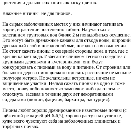
цветения и дольше сохранить окраску цветов.
Влажные низины- не для пионов.
На сырых заболоченных местах у них начинают загнивать
корни, и растение постепенно гибнет. На участках с
залеганием грунтовых вод ближе 2 м понадобиться осушение.
Это могут быть дренажные канавы для отвода воды, широкий
дренажный слой в посадочной яме, посадка на возвышении.
Не стоит сажать пионы с северной стороны дома и там, где с
крыши капает вода. Избегайте слишком тесного соседства с
крупными деревьями и кустарниками, они будут
конкурировать с пионами за воду и питание. От строения или
большого дерева пион должно отделять расстояние не меньше
полутора метров. Не желательны ветренные, ничем не
защищённые участки. Нельзя сажать пионы на одно и тоже
место, почву либо полностью заменяют, либо дают земле
отдохнуть, засевая в течение двух лет декоративными
сидератами (люпин, фацелия, бархатцы, настурция).
Пионы любят хорошо дренированные известковые почвы (с
щёлочной реакцией рН 6-6,5), хорошо растут на суглинке,
хуже всего чувствуют себя на заболоченных глинистых и
торфяных почвах.