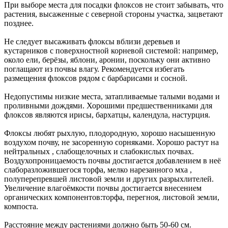
При выборе места для посадки флоксов не стоит забывать, что
растения, высаженные с северной стороны участка, зацветают
позднее.
Не следует высаживать флоксы вблизи деревьев и
кустарников с поверхностной корневой системой: например,
около ели, берёзы, яблони, аронии, поскольку они активно
поглащают из почвы влагу. Рекомендуется избегать
размещения флоксов рядом с барбарисами и сосной.
Недопустимы низкие места, затапливаемые талыми водами и
проливными дождями. Хорошими предшественниками для
флоксов являются ирисы, бархатцы, календула, настурция.
Флоксы любят рыхлую, плодородную, хорошо насышенную
воздухом почву, не засоренную сорняками. Хорошо растут на
нейтральных , слабощелочных и слабокислых почвах.
Воздухопроницаемость почвы достигается добавлением в неё
слаборазложившегося торфа, мелко нарезанного мха ,
полуперепревшей листовой земли и других разрыхлителей.
Увеличение влагоёмкости почвы достигается внесением
органических компонентов:торфа, перегноя, листовой земли,
компоста.
Расстояние между растениями должно быть 50-60 см.