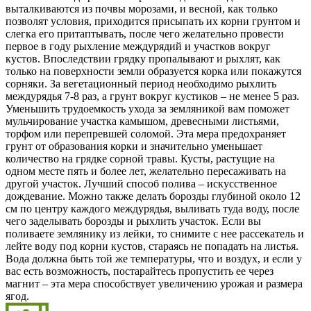
выталкиваются из почвы морозами, и весной, как только
позволят условия, приходится присыпать их корни грунтом и
слегка его притаптывать, после чего желательно провести
первое в году рыхление междурядий и участков вокруг
кустов. Впоследствии грядку пропалывают и рыхлят, как
только на поверхности земли образуется корка или покажутся
сорняки. За вегетационный период необходимо рыхлить
междурядья 7-8 раз, а грунт вокруг кустиков – не менее 5 раз.
Уменьшить трудоемкость ухода за земляникой вам поможет
мульчирование участка камышом, древесными листьями,
торфом или перепревшей соломой. Эта мера предохраняет
грунт от образования корки и значительно уменьшает
количество на грядке сорной травы. Кусты, растущие на
одном месте пять и более лет, желательно пересаживать на
другой участок. Лучший способ полива – искусственное
дождевание. Можно также делать борозды глубиной около 12
см по центру каждого междурядья, выливать туда воду, после
чего заделывать борозды и рыхлить участок. Если вы
поливаете землянику из лейки, то снимите с нее рассекатель и
лейте воду под корни кустов, стараясь не попадать на листья.
Вода должна быть той же температуры, что и воздух, и если у
вас есть возможность, постарайтесь пропустить ее через
магнит – эта мера способствует увеличению урожая и размера
ягод.