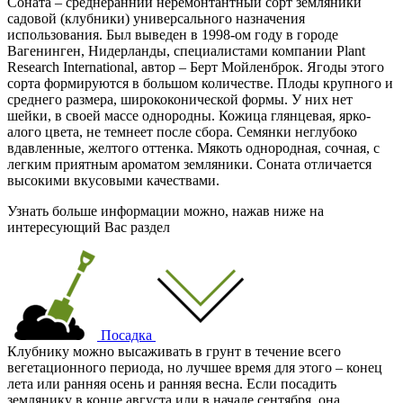
Соната – среднеранний неремонтантный сорт земляники
садовой (клубники) универсального назначения
использования. Был выведен в 1998-ом году в городе
Вагенинген, Нидерланды, специалистами компании Plant
Research International, автор – Берт Мойленброк. Ягоды этого
сорта формируются в большом количестве. Плоды крупного и
среднего размера, ширококонической формы. У них нет
шейки, в своей массе однородны. Кожица глянцевая, ярко-
алого цвета, не темнеет после сбора. Семянки неглубоко
вдавленные, желтого оттенка. Мякоть однородная, сочная, с
легким приятным ароматом земляники. Соната отличается
высокими вкусовыми качествами.
Узнать больше информации можно, нажав ниже на
интересующий Вас раздел
Посадка
Клубнику можно высаживать в грунт в течение всего
вегетационного периода, но лучшее время для этого – конец
лета или ранняя осень и ранняя весна. Если посадить
землянику в конце августа или в начале сентября, она