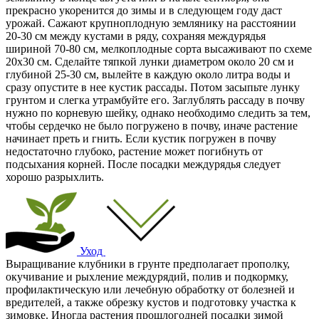
прекрасно укоренится до зимы и в следующем году даст
урожай. Сажают крупноплодную землянику на расстоянии
20-30 см между кустами в ряду, сохраняя междурядья
шириной 70-80 см, мелкоплодные сорта высаживают по схеме
20х30 см. Сделайте тяпкой лунки диаметром около 20 см и
глубиной 25-30 см, вылейте в каждую около литра воды и
сразу опустите в нее кустик рассады. Потом засыпьте лунку
грунтом и слегка утрамбуйте его. Заглублять рассаду в почву
нужно по корневую шейку, однако необходимо следить за тем,
чтобы сердечко не было погружено в почву, иначе растение
начинает преть и гнить. Если кустик погружен в почву
недостаточно глубоко, растение может погибнуть от
подсыхания корней. После посадки междурядья следует
хорошо разрыхлить.
Уход
Выращивание клубники в грунте предполагает прополку,
окучивание и рыхление междурядий, полив и подкормку,
профилактическую или лечебную обработку от болезней и
вредителей, а также обрезку кустов и подготовку участка к
зимовке. Иногда растения прошлогодней посадки зимой