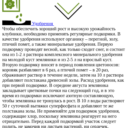
Удобрения
Чтобы обеспечить хороший рост и высокую урожайность
клубники, необходимо применять регулярные подкормки. В
качестве удобрения используют органику – перегной, золу,
птичий помет, а также минеральные удобрения. Первую
подкормку проводят весной, как только сходит снег, и состоит
она из 1-2 л раствора комплексного минерального удобрения
на молодой куст земляники и из 2-5 л на взрослый куст.
Вторую подкормку вносят в период появления цветоносов:
коровяк разбавляют в 6 раз, а птичий помет – в 20 раз,
сбраживают раствор в течение недели, затем на 10 л раствора
добавляют полстакана древесной золы. Расход удобрения, как
при первой подкормке. В середине августа земляника
закладывает цветковые почки на следующий год, и в это
время из подкормки исключают азотную составляющую,
чтобы земляника не тронулась в рост. В 10 л воды растворяют
50 г суточной вытяжки суперфосфата и добавляют те же
полстакана золы. Не применяйте для подкормок удобрения,
содержащие хлор, поскольку земляника реагирует на него
отрицательно. Перед каждой подкормкой участок следует
полить, не замочив ни листьев растений, ни сердечек.