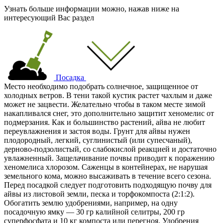
Узнать больше информации можно, нажав ниже на
интересующий Вас раздел
Посадка
Место необходимо подобрать солнечное, защищенное от
холодных ветров. В тени такой кустик растет чахлым и даже
может не зацвести. Желательно чтобы в таком месте зимой
накапливался снег, это дополнительно защитит хеномелис от
подмерзания. Как и большинство растений, айва не любит
переувлажнения и застоя воды. Грунт для айвы нужен
плодородный, легкий, суглинистый (или супесчаный),
дерново-подзолистый, со слабокислой реакцией и достаточно
увлажненный. Защелачивание почвы приводит к поражению
хеномелиса хлорозом. Саженцы в контейнерах, не нарушая
земельного кома, можно высаживать в течение всего сезона.
Перед посадкой следует подготовить подходящую почву для
айвы из листовой земли, песка и торфокомпоста (2:1:2).
Обогатить землю удобрениями, например, на одну
посадочную ямку — 30 гр калийной селитры, 200 гр
суперфосфата и 10 кг компоста или перегноя. Удобрения