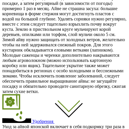
посадке, а затем регулярный (в зависимости от погоды)
примерно 1 раз в месяц. Айве не страшна засуха: большие
корневища в форме стержня могут достигнуть пластов с
водой на большой глубине. Удалять сорняки нужно регулярно,
вместе с этим следует тщательно взрыхлить почву вокруг
куста. Землю в приствольном круге мульчируют корой
деревьев, опилками или торфом, слой мульчи около 5 см.
Зимой айву нужно защищать от холодных ветров, желательно
чтобы на ней задерживался снежный покров. Для этого
кустарник обкладывается еловыми ветками (лапником).
Молодые саженцы и черенки дополнительно накрываются
любым агроволокном (можно использовать картонную
коробку или ящик). Тщательное укрытие также может
понадобиться в регионах с особо холодными и бесснежными
зимами. Чтобы исключить появление заболеваний, следует
обеспечить правильное выращивание айвы: не загущайте
посадку и обязательно проводите санитарную обрезку, сжигая
затем сухие ветки.
Удобрения
Уход за айвой японской включает в себя подкормку три раза в