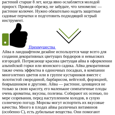
растений старше 8 лет, когда явно ослабляется молодой
прирост. Проводя обрезку, не забудьте, что хеномелис —
растение колючее. Нужно обязательно надеть защитные
садовые перчатки и подготовить подходящий острый
инструмент.
Преимущества
Айва в ландшафтном дизайне используется чаще всего для
создания декоративных цветущих бордюров и невысоких
изгородей. Потрясающе красива цветущая айва в оформлении
альпийской горки или японского садика. Айва декоративная
также очень эффектна в одиночных посадках, в компании
многолетних цветов или в группе кустарников вместе с
золотистой смородиной, барбарисом, вейгелой, форзицией,
боярышником и другими. Айва — растение, ценящееся не
только за свою красоту, его маленькие симпатичные плоды
очень ароматны, вкусны, полезны. Собирают их осенью, по
мере созревания, перед наступлением холодов, в сухую
солнечную погоду. Морозы могут испортить их вкусовые
качества. Много в плодах айвы различных витаминов
(особенно С), есть дубильные вещества. Они помогают