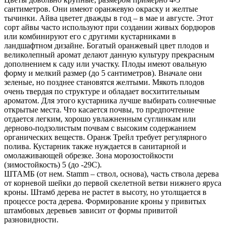
сантиметров. Они имеют оранжевую окраску и желтые
тычинки. Айва цветет дважды в год – в мае и августе. Этот
сорт айвы часто используют при создании живых бордюров
или комбинируют его с другими кустарниками в
ландшафтном дизайне. Богатый оранжевый цвет плодов и
великолепный аромат делают данную культуру прекрасным
дополнением к саду или участку. Плоды имеют овальную
форму и мелкий размер (до 5 сантиметров). Вначале они
зеленые, но позднее становятся желтыми. Мякоть плодов
очень твердая по структуре и обладает восхитительным
ароматом. Для этого кустарника лучше выбирать солнечные
открытые места. Что касается почвы, то предпочтение
отдается легким, хорошо увлажненным суглинкам или
дерново-подзолистым почвам с высоким содержанием
органических веществ. Оранж Трейл требует регулярного
полива. Кустарник также нуждается в санитарной и
омолаживающей обрезке. Зона морозостойкости
(зимостойкость) 5 (до -29С).
ШТАМБ (от нем. Stamm – ствол, основа), часть ствола дерева
от корневой шейки до первой скелетной ветви нижнего яруса
кроны. Штамб дерева не растет в высоту, но утолщается в
процессе роста дерева. Формирование кроны у привитых
штамбовых деревьев зависит от формы привитой
разновидности.