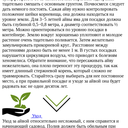
тщательно смешать с основным грунтом. Почвосмеси следует
дать немного постоять. Сажая айву нужно контролировать
положение шейки корневища, она должна находиться на
уровне земли. Для 3−5 летней айвы яма для посадки должна
быть глубиной 0,5−0,8 метра, а диаметр соответствовать ½
метра. Можно ориентироваться по уровню посадки в
контейнере. Землю вокруг хорошенько уплотняют и молодое
растение очень тщательно поливается. Затем желательно
замульчировать прикорневой круг.. Расстояние между
растениями должно быть не менее 1 м. В густых посадках
нарушается циркуляция воздуха, что приводит к болезням
хеномелиса. Обратите внимание, что пересаживать айву
нежелательно, она плохо переносит эту процедуру, так как
имеет длинный стержневой корень, который сложно не
травмировать. Старайтесь сразу выбирать для нее постоянное
место, а при правильной посадке и уходе за айвой она будет
радовать вас не один десяток лет.
Уход
Уход за айвой относительно несложный, с ним справится и
начинающий садовод. Полив должен быть обильным при