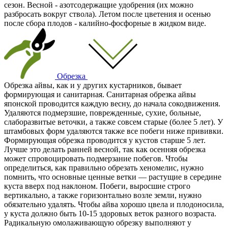
сезон. Весной - азотсодержащие удобрения (их можно
разбросать вокруг ствола). Летом после цветения и осенью
после сбора плодов - калийно-фосфорные в жидком виде.
Обрезка
Обрезка айвы, как и у других кустарников, бывает
формирующая и санитарная. Санитарная обрезка айвы
японской проводится каждую весну, до начала сокодвижения.
Удаляются подмерзшие, поврежденные, сухие, больные,
слаборазвитые веточки, а также совсем старые (более 5 лет). У
штамбовых форм удаляются также все побеги ниже прививки.
Формирующая обрезка проводится у кустов старше 5 лет.
Лучше это делать ранней весной, так как осенняя обрезка
может спровоцировать подмерзание побегов. Чтобы
определиться, как правильно обрезать хеномелис, нужно
помнить, что основные ценные ветки — растущие в середине
куста вверх под наклоном. Побеги, выросшие строго
вертикально, а также горизонтально возле земли, нужно
обязательно удалять. Чтобы айва хорошо цвела и плодоносила,
у куста должно быть 10-15 здоровых веток разного возраста.
Радикальную омолаживающую обрезку выполняют у