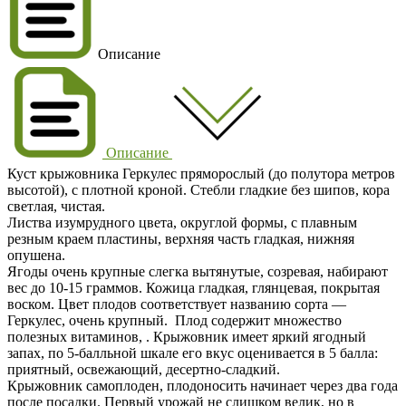
Описание
Описание
Куст крыжовника Геркулес пряморослый (до полутора метров
высотой), с плотной кроной. Стебли гладкие без шипов, кора
светлая, чистая.
Листва изумрудного цвета, округлой формы, с плавным
резным краем пластины, верхняя часть гладкая, нижняя
опушена.
Ягоды очень крупные слегка вытянутые, созревая, набирают
вес до 10-15 граммов. Кожица гладкая, глянцевая, покрытая
воском. Цвет плодов соответствует названию сорта —
Геркулес, очень крупный. Плод содержит множество
полезных витаминов, . Крыжовник имеет яркий ягодный
запах, по 5-балльной шкале его вкус оценивается в 5 балла:
приятный, освежающий, десертно-сладкий.
Крыжовник самоплоден, плодоносить начинает через два года
после посадки. Первый урожай не слишком велик, но в