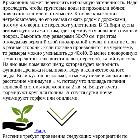
Крыжовник может переносить небольшую затененность. Надо
проследить, чтобы грунтовые воды не проходили вблизи
поверхности земли в этом месте. К почве крыжовник
нетребователен, но его нельзя сажать рядом с дорожками,
потому что корни не переносят уплотнения. В Сибири кусты
рекомендуется сажать там, где формируется больший снежный
покров. Выкопать яму размерами 50х70 см, при этом
откладывая верхний слой плодородной почвы и нижние слои
в разные стороны. Если посадка производится на черноземе,
то размеры можно уменьшить до 40х40. В менее плодородную
землю предстоит еще внести навоз, перегной, калийную соль.
На дно ямы помещают щепу, которая будет выполнять
функции дренажа и выливают воду в количестве одного
ведра. Если кустов несколько, то между ними выдерживают
расстояние минимум в 1 м, потому что площадь питания
корневой системы крыжовника 2 кв. м. Вокруг куста
формируют круг для полива. А спустя сутки почву
мульчируют торфом или опилками.
Уход
Растение требует проведения следующих мероприятий по