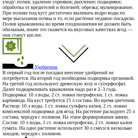
уходу: полив; удаление сорняков; рыхление; подкормки;
обработка от вредителей и болезней; обрезка; мульчирование.
При поливе под куст достаточно выливать ведро воды по
мере высыхания почвы и то, если растение недавно посадили.
Полив крыжовника во время плодоношения не должен быть
обильным, иначе это скажется на вкусовых качествах ягод —
они станут кислее.
Удобрения
В первый год после посадки внесение удобрений не
потребуется. На второй год необходима подкормка органикой.
На третий год используют древесную золу и суперфосфат.
Далее подкармливать крыжовник надо раз в 2–3 года.
Подкормка: 10 л воды, 2 ст. ложки нитрофоски, 1 ст. ложка
карбамида. На куст требуется 15 л состава. Во время цветения.
Раствор: 10 л воды, 1 ст. ложка сульфата калия, 2 ст. ложки
комплексной подкормки для ягод. На растение расходуют 25 л
состава, чередуя с поливом. На этапе формирования завязи.
Состав: 10 л воды, 1 ст. ложка нитрофоски, 2 ст. ложки калия
гумата. На одно растение используют 30 л смеси в несколько
заходов, чередуя с поливом.