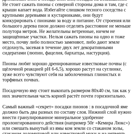
Не стоит сажать пионы с северной стороны дома и там, где с
крыши капает вода. Избегайте слишком тесного соседства с
крупными деревьями и кустарниками, они будут
конкурировать с пионами за воду и питание. От строения или
большого дерева пион должно отделять расстояние не меньше
полутора метров. Не желательны ветренные, ничем не
защищённые участки. Нельзя сажать пионы на одно и тоже
место, почву либо полностью заменяют, либо дают земле
отдохнуть, засевая в течение двух лет декоративными
сидератами (люпин, фацелия, бархатцы, настурция).
Пионы любят хорошо дренированные известковые почвы (с
щёлочной реакцией рН 6-6,5), хорошо растут на суглинке,
хуже всего чувствуют себя на заболоченных глинистых и
торфяных почвах.
Посадочную яму стоит выкопать размером 80х40 см, так как у
них значительная часть корней растёт почти горизонтально.
Самый важный «секрет» посадки пионов : в посадочной яме
должно быть два разных по составу слоя. Нижний слой нужно
внести гранулированное минеральное удобрение
пролонгированного действия (например 50г «Кемира Люкс»)
или смешать вынутый из ямы ком земли со стаканом золы,
стаканом доломитовой или известковой муки и на четверть