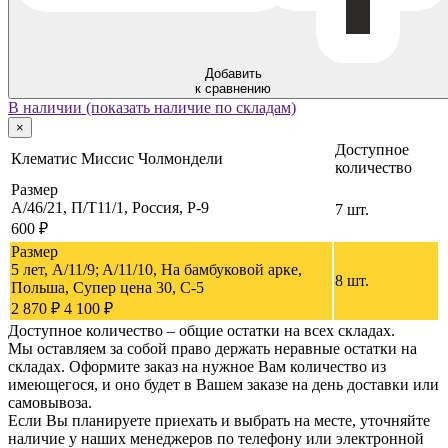
Добавить
к сравнению
В наличии (показать наличие по складам)
×
Доступное
Клематис Миссис Чолмондели
количество
Размер
А/46/21, П/Т11/1, Россия, P-9
7 шт.
600 ₽
Размер
5 лет, A/11/9; A/11/10, На бамбуковой арке,
8 шт.
Польша, Супер цена 30, C-5
2 870 ₽
4 100 ₽
Доступное количество – общие остатки на всех складах.
Мы оставляем за собой право держать неравные остатки на
складах. Оформите заказ на нужное Вам количество из
имеющегося, и оно будет в Вашем заказе на день доставки или
самовывоза.
Если Вы планируете приехать и выбрать на месте, уточняйте
наличие у наших менеджеров по телефону или электронной