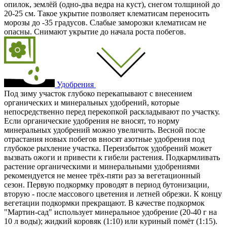
опилок, землёй (одно-два ведра на куст), снегом толщиной до
20-25 см. Такое укрытие позволяет клематисам переносить
морозы до -35 градусов. Слабые заморозки клематисам не
опасны. Снимают укрытие до начала роста побегов.
Удобрения
Под зиму участок глубоко перекапывают с внесением
органических и минеральных удобрений, которые
непосредственно перед перекопкой раскладывают по участку.
Если органические удобрения не вносят, то норму
минеральных удобрений можно увеличить. Весной после
отрастания новых побегов вносят азотные удобрения под
глубокое рыхление участка. Переизбыток удобрений может
вызвать ожоги и привести к гибели растения. Подкармливать
растение органическими и минеральными удобрениями
рекомендуется не менее трёх-пяти раз за вегетационный
сезон. Первую подкормку проводят в период бутонизации,
вторую - после массового цветения и летней обрезки. К концу
вегетации подкормки прекращают. В качестве подкормок
"Мартин-сад" использует минеральное удобрение (20-40 г на
10 л воды); жидкий коровяк (1:10) или куриный помёт (1:15).