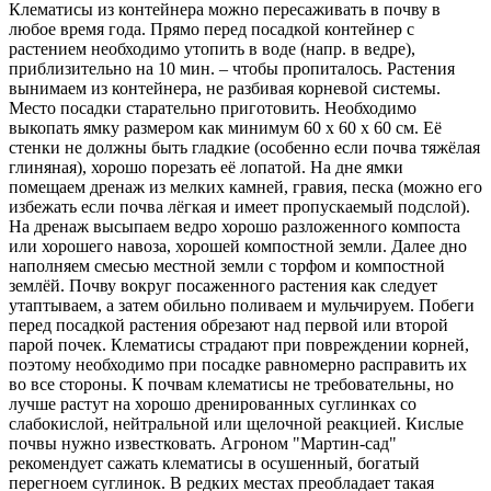
Клематисы из контейнера можно пересаживать в почву в
любое время года. Прямо перед посадкой контейнер с
растением необходимо утопить в воде (напр. в ведре),
приблизительно на 10 мин. – чтобы пропиталось. Растения
вынимаем из контейнера, не разбивая корневой системы.
Место посадки старательно приготовить. Необходимо
выкопать ямку размером как минимум 60 x 60 x 60 cм. Её
стенки не должны быть гладкие (особенно если почва тяжёлая
глиняная), хорошо порезать её лопатой. На дне ямки
помещаем дренаж из мелких камней, гравия, песка (можно его
избежать если почва лёгкая и имеет пропускаемый подслой).
На дренаж высыпаем ведро хорошо разложенного компоста
или хорошего навоза, хорошей компостной земли. Далее дно
наполняем смесью местной земли с торфом и компостной
землёй. Почву вокруг посаженного растения как следует
утаптываем, а затем обильно поливаем и мульчируем. Побеги
перед посадкой растения обрезают над первой или второй
парой почек. Клематисы страдают при повреждении корней,
поэтому необходимо при посадке равномерно расправить их
во все стороны. К почвам клематисы не требовательны, но
лучше растут на хорошо дренированных суглинках со
слабокислой, нейтральной или щелочной реакцией. Кислые
почвы нужно известковать. Агроном "Мартин-сад"
рекомендует сажать клематисы в осушенный, богатый
перегноем суглинок. В редких местах преобладает такая