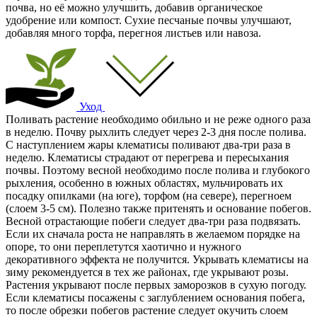
почва, но её можно улучшить, добавив органическое
удобрение или компост. Сухие песчаные почвы улучшают,
добавляя много торфа, перегноя листьев или навоза.
Уход
Поливать растение необходимо обильно и не реже одного раза
в неделю. Почву рыхлить следует через 2-3 дня после полива.
С наступлением жары клематисы поливают два-три раза в
неделю. Клематисы страдают от перегрева и пересыхания
почвы. Поэтому весной необходимо после полива и глубокого
рыхления, особенно в южных областях, мульчировать их
посадку опилками (на юге), торфом (на севере), перегноем
(слоем 3-5 см). Полезно также притенять и основание побегов.
Весной отрастающие побеги следует два-три раза подвязать.
Если их сначала роста не направлять в желаемом порядке на
опоре, то они переплетутся хаотично и нужного
декоративного эффекта не получится. Укрывать клематисы на
зиму рекомендуется в тех же районах, где укрывают розы.
Растения укрывают после первых заморозков в сухую погоду.
Если клематисы посажены с заглублением основания побега,
то после обрезки побегов растение следует окучить слоем