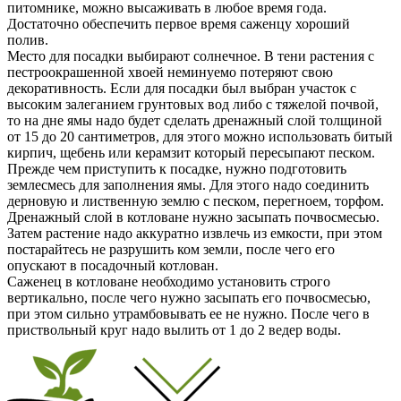
питомнике, можно высаживать в любое время года.
Достаточно обеспечить первое время саженцу хороший
полив.
Место для посадки выбирают солнечное. В тени растения с
пестроокрашенной хвоей неминуемо потеряют свою
декоративность. Если для посадки был выбран участок с
высоким залеганием грунтовых вод либо с тяжелой почвой,
то на дне ямы надо будет сделать дренажный слой толщиной
от 15 до 20 сантиметров, для этого можно использовать битый
кирпич, щебень или керамзит который пересыпают песком.
Прежде чем приступить к посадке, нужно подготовить
землесмесь для заполнения ямы. Для этого надо соединить
дерновую и лиственную землю с песком, перегноем, торфом.
Дренажный слой в котловане нужно засыпать почвосмесью.
Затем растение надо аккуратно извлечь из емкости, при этом
постарайтесь не разрушить ком земли, после чего его
опускают в посадочный котлован.
Саженец в котловане необходимо установить строго
вертикально, после чего нужно засыпать его почвосмесью,
при этом сильно утрамбовывать ее не нужно. После чего в
приствольный круг надо вылить от 1 до 2 ведер воды.