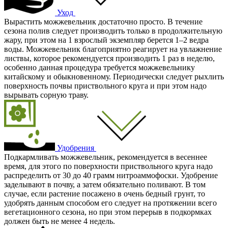
Уход
Вырастить можжевельник достаточно просто. В течение
сезона полив следует производить только в продолжительную
жару, при этом на 1 взрослый экземпляр берется 1–2 ведра
воды. Можжевельник благоприятно реагирует на увлажнение
листвы, которое рекомендуется производить 1 раз в неделю,
особенно данная процедура требуется можжевельнику
китайскому и обыкновенному. Периодически следует рыхлить
поверхность почвы приствольного круга и при этом надо
вырывать сорную траву.
Удобрения
Подкармливать можжевельник, рекомендуется в весеннее
время, для этого по поверхности приствольного круга надо
распределить от 30 до 40 грамм нитроаммофоски. Удобрение
заделывают в почву, а затем обязательно поливают. В том
случае, если растение посажено в очень бедный грунт, то
удобрять данным способом его следует на протяжении всего
вегетационного сезона, но при этом перерыв в подкормках
должен быть не менее 4 недель.