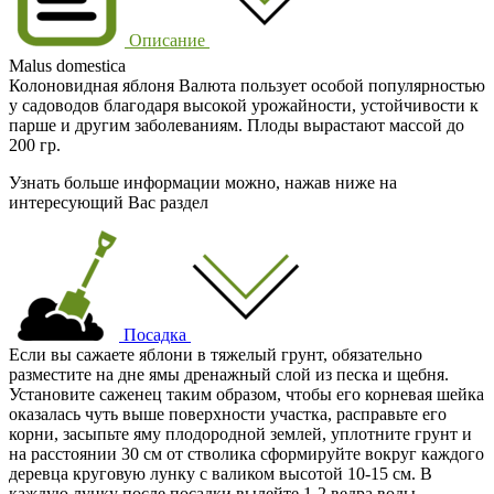
Описание
Malus domestica
Колоновидная яблоня Валюта пользует особой популярностью
у садоводов благодаря высокой урожайности, устойчивости к
парше и другим заболеваниям. Плоды вырастают массой до
200 гр.
Узнать больше информации можно, нажав ниже на
интересующий Вас раздел
Посадка
Если вы сажаете яблони в тяжелый грунт, обязательно
разместите на дне ямы дренажный слой из песка и щебня.
Установите саженец таким образом, чтобы его корневая шейка
оказалась чуть выше поверхности участка, расправьте его
корни, засыпьте яму плодородной землей, уплотните грунт и
на расстоянии 30 см от стволика сформируйте вокруг каждого
деревца круговую лунку с валиком высотой 10-15 см. В
каждую лунку после посадки вылейте 1-2 ведра воды.