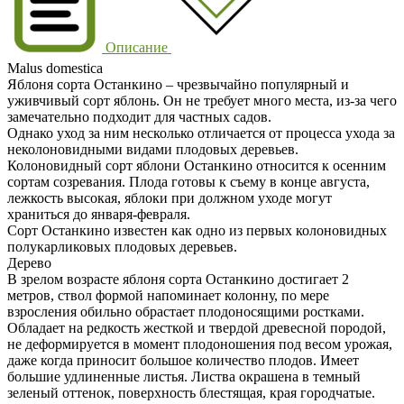
Описание
Malus domestica
Яблоня сорта Останкино – чрезвычайно популярный и
уживчивый сорт яблонь. Он не требует много места, из-за чего
замечательно подходит для частных садов.
Однако уход за ним несколько отличается от процесса ухода за
неколоновидными видами плодовых деревьев.
Колоновидный сорт яблони Останкино относится к осенним
сортам созревания. Плода готовы к съему в конце августа,
лежкость высокая, яблоки при должном уходе могут
храниться до января-февраля.
Сорт Останкино известен как одно из первых колоновидных
полукарликовых плодовых деревьев.
Дерево
В зрелом возрасте яблоня сорта Останкино достигает 2
метров, ствол формой напоминает колонну, по мере
взросления обильно обрастает плодоносящими ростками.
Обладает на редкость жесткой и твердой древесной породой,
не деформируется в момент плодоношения под весом урожая,
даже когда приносит большое количество плодов. Имеет
большие удлиненные листья. Листва окрашена в темный
зеленый оттенок, поверхность блестящая, края городчатые.