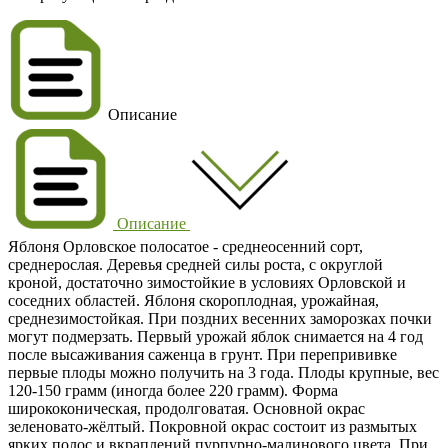
Описание
Описание
Яблоня Орловское полосатое - среднеосенний сорт,
среднерослая. Деревья средней силы роста, с округлой
кроной, достаточно зимостойкие в условиях Орловской и
соседних областей. Яблоня скороплодная, урожайная,
среднезимостойкая. При поздних весенних заморозках почки
могут подмерзать. Первый урожай яблок снимается на 4 год
после высаживания саженца в грунт. При перепрививке
первые плоды можно получить на 3 года. Плоды крупные, вес
120-150 грамм (иногда более 220 грамм). Форма
ширококоническая, продолговатая. Основной окрас
зеленовато-жёлтый. Покровной окрас состоит из размытых
ярких полос и вкраплений пурпурно-малинового цвета. При