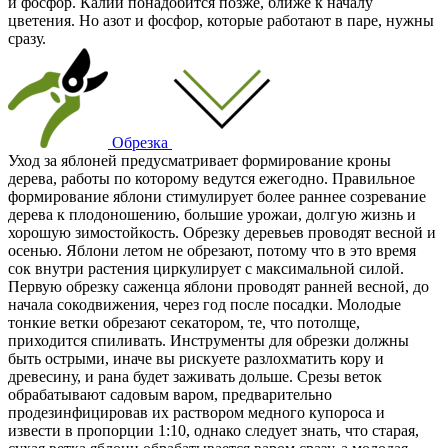
и фосфор. Калий понадобится позже, ближе к началу
цветения. Но азот и фосфор, которые работают в паре, нужны
сразу.
Обрезка
Уход за яблоней предусматривает формирование кроны
дерева, работы по которому ведутся ежегодно. Правильное
формирование яблони стимулирует более раннее созревание
дерева к плодоношению, большие урожаи, долгую жизнь и
хорошую зимостойкость. Обрезку деревьев проводят весной и
осенью. Яблони летом не обрезают, потому что в это время
сок внутри растения циркулирует с максимальной силой.
Первую обрезку саженца яблони проводят ранней весной, до
начала сокодвижения, через год после посадки. Молодые
тонкие ветки обрезают секатором, те, что потолще,
приходится спиливать. Инструменты для обрезки должны
быть острыми, иначе вы рискуете разлохматить кору и
древесину, и рана будет заживать дольше. Срезы веток
обрабатывают садовым варом, предварительно
продезинфицировав их раствором медного купороса и
извести в пропорции 1:10, однако следует знать, что старая,