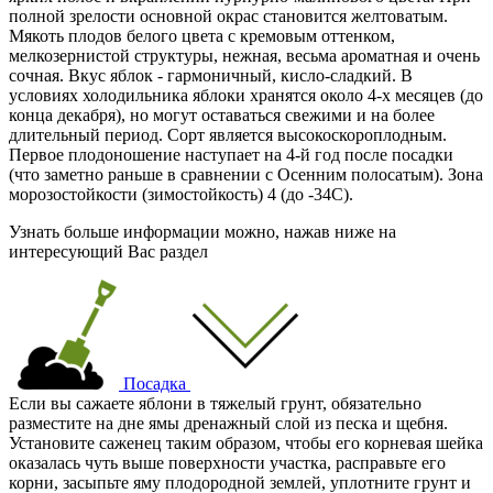
полной зрелости основной окрас становится желтоватым.
Мякоть плодов белого цвета с кремовым оттенком,
мелкозернистой структуры, нежная, весьма ароматная и очень
сочная. Вкус яблок - гармоничный, кисло-сладкий. В
условиях холодильника яблоки хранятся около 4-х месяцев (до
конца декабря), но могут оставаться свежими и на более
длительный период. Сорт является высокоскороплодным.
Первое плодоношение наступает на 4-й год после посадки
(что заметно раньше в сравнении с Осенним полосатым). Зона
морозостойкости (зимостойкость) 4 (до -34С).
Узнать больше информации можно, нажав ниже на
интересующий Вас раздел
Посадка
Если вы сажаете яблони в тяжелый грунт, обязательно
разместите на дне ямы дренажный слой из песка и щебня.
Установите саженец таким образом, чтобы его корневая шейка
оказалась чуть выше поверхности участка, расправьте его
корни, засыпьте яму плодородной землей, уплотните грунт и