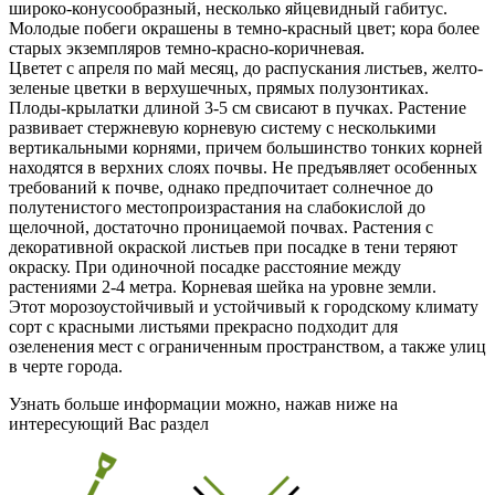
широко-конусообразный, несколько яйцевидный габитус.
Молодые побеги окрашены в темно-красный цвет; кора более
старых экземпляров темно-красно-коричневая.
Цветет с апреля по май месяц, до распускания листьев, желто-
зеленые цветки в верхушечных, прямых полузонтиках.
Плоды-крылатки длиной 3-5 см свисают в пучках. Растение
развивает стержневую корневую систему с несколькими
вертикальными корнями, причем большинство тонких корней
находятся в верхних слоях почвы. Не предъявляет особенных
требований к почве, однако предпочитает солнечное до
полутенистого местопроизрастания на слабокислой до
щелочной, достаточно проницаемой почвах. Растения с
декоративной окраской листьев при посадке в тени теряют
окраску. При одиночной посадке расстояние между
растениями 2-4 метра. Корневая шейка на уровне земли.
Этот морозоустойчивый и устойчивый к городскому климату
сорт с красными листьями прекрасно подходит для
озеленения мест с ограниченным пространством, а также улиц
в черте города.
Узнать больше информации можно, нажав ниже на
интересующий Вас раздел