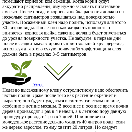
помещают корневой ком саженца. Когда корни будут
аккуратно расправлены, яму нужно засыпать питательной
смесью. После посадки корневая шейка растения должна на
несколько сантиметров возвышаться над поверхностью
участка. Посаженный клен надо полить, используя для этого
30 литров воды. После того как жидкость полностью
впитается, корневая шейка саженца должна будет опуститься
до уровня поверхности участка. Не забудьте, в первые дни
после высадки замульчировать приствольный круг деревца,
используя для этого сухую почву либо торф, толщина слоя
должна быть в пределах 3–5 сантиметров.
Уход
Недавно высаженному клену остролистному надо обеспечить
частый полив. Даже после того как растение окрепнет и
вырастет, оно будет нуждаться в систематическом поливе,
особенно в летние месяцы. В весеннее и осеннее время полив
дерева производят 1 раз в 4 недели, а в летнюю пору данную
процедуру проводят 1 раз в 7 дней. При поливе на
молоденькое растение должно уходить 40 литров воды, если
же дерево взрослое, то ему хватит 20 литров. Но следует