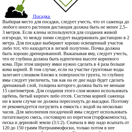
Посадка
Выбирая место для посадки, следует учесть, что от саженца до
любого иного растения дистанция должна быть не менее 2,5–
3 метров. Если клены используются для создания живой
изгороди, то между ними следует выдерживать дистанцию в 2
метра. Для посадки выбирают хорошо освещенный участок
либо тот, что находится в легкой полутени. Почва должна
быть хорошо дренированной. Выкапывая яму, следует учесть,
что ее глубина должна быть идентична высоте корневого
кома. При этом ширину ямки нужно сделать в 4 раза больше
кома корней. В том случае, если на участке грунтовые воды
залегают слишком близко к поверхности грунта, то глубину
ямы следует увеличить, так как на ее дне надо будет сделать
дренажный слой, толщина которого должна быть не меньше
15 сантиметров. Для создания этого слоя можно использовать
щебень, битый кирпич либо отсев. Система корней саженца
ни в коем случае не должна пересохнуть до высадки. Поэтому
ее рекомендуется погрузить в емкость с водой на несколько
часов. Для заполнения посадочной ямы следует использовать
питательную смесь, состоящую из перегноя (торфокомпоста),
песка и дерновой земли (3:1:2). Сначала в яму надо всыпать от
120 до 150 грамм Нитроаммофоски, только потом в нее