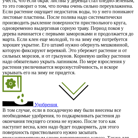
учесть, что если окрас листвы у деревца стал бледно-зеленым,
то это говорит о том, что почва очень сильно переувлажнена.
Если растение ощущает недостаток воды, то у него поникают
листовые пластины. После полива надо систематически
производить рыхление поверхности приствольного круга,
одновременно выдергивая сорную траву. Период покоя у
дерева начинается с первыми заморозками и продолжается до
марта. Если клен еще молодой, то на зиму ему потребуется
хорошее укрытие. Его штамб нужно обернуть мешковиной,
которую фиксируют веревкой. Это убережет растение и от
сильных морозов, и от грызунов. Корневую шейку растения
надо обязательно укрыть лапником. По мере взросления у
растения увеличивается морозоустойчивость, и вскоре
укрывать его на зиму не придется.
Удобрения
В том случае, если в посадочную яму были внесены все
необходимые удобрения, то подкармливать растения до
окончания текущего сезона не нужно. После того как
наступит весна, клен надо будет подкормить, для этого
поверхность приствольного нужно засыпать
трехсантиметровым слоем перепревшего навоза. Также для