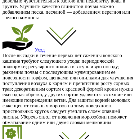
довольно чувствительны к застою или недостатку воды в
грунте. Улучшить качество глинистой почвы можно
добавлением песка, песчаной — добавлением перегноя или
зрелого компоста.
Уход
После высадки в течение первых лет саженцы конского
каштана требуют следующего ухода: периодической
подкормки; регулярного полива в засушливую погоду;
рыхления почвы с последующим мульчированием ее
поверхности торфом, щепками или опилками для улучшения
поступления воздуха к корням и препятствия росту сорных
трав; декоративным сортам с красивой формой кроны нужна
ежегодная обрезка, у других сортов удаляются засохшие или
имеющие повреждения ветви. Для защиты корней молодых
саженцев от сильных морозов на зиму поверхность
приствольных кругов следует утеплить слоем опавшей
листвы. Уберечь ствол от появления морозобоин поможет
обматывание одним или двумя слоями мешковины.