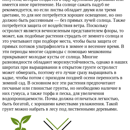
имеется иное притенение. На солнце сажать падуб не
рекомендуется, но если листва обладает двумя или тремя
цветами, то для нее потребуется хорошее освещение, но оно
должно быть рассеянным — без прямых лучей солнца. Также
потребуется защита от воздействия ветра. Поскольку
остролист является вечнозеленым представителем флоры, то
может, как подобные растения страдать от зимнего солнца и
это учитывают при подборе места, чтобы была защита от
прямых потоков ультрафиолета в зимнее и весеннее время. В
эти периоды многие садоводы с помощью мешковины
прикрывают молодые кусты от солнца. Многие
разновидности обладают морозоустойчивость, однако в наших
широтах при выращивании в открытом грунте остролист
может обмерзать, поэтому его лучше сразу выращивать в
кадке, чтобы потом с приходом поздней осени переносить в
зимний сад. В основном все эти растения предпочитают
песчаные или глинистые грунты, но необходимо наличие в
них гумуса, а также торфа и песка, для увеличения
водопроницаемости. Почва должна отличаться легкостью,
быть богатой, с хорошими качествами увлажнения. Такой
грунт можно набрать в лесу под лиственными деревьями.