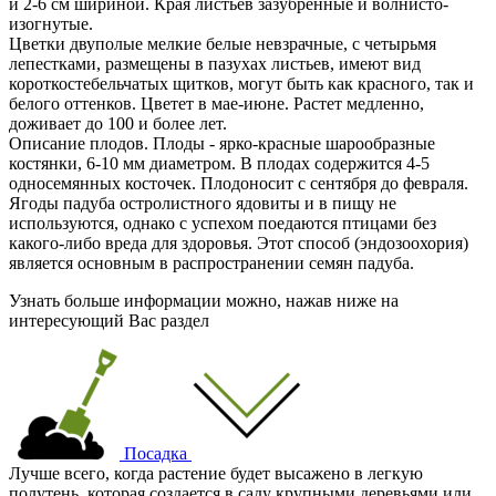
и 2-6 см шириной. Края листьев зазубренные и волнисто-
изогнутые.
Цветки двуполые мелкие белые невзрачные, с четырьмя
лепестками, размещены в пазухах листьев, имеют вид
короткостебельчатых щитков, могут быть как красного, так и
белого оттенков. Цветет в мае-июне. Растет медленно,
доживает до 100 и более лет.
Описание плодов. Плоды - ярко-красные шарообразные
костянки, 6-10 мм диаметром. В плодах содержится 4-5
односемянных косточек. Плодоносит с сентября до февраля.
Ягоды падуба остролистного ядовиты и в пищу не
используются, однако с успехом поедаются птицами без
какого-либо вреда для здоровья. Этот способ (эндозоохория)
является основным в распространении семян падуба.
Узнать больше информации можно, нажав ниже на
интересующий Вас раздел
Посадка
Лучше всего, когда растение будет высажено в легкую
полутень, которая создается в саду крупными деревьями или