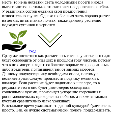
месте, то из-за нехватки света молоденькие побеги иногда
вытягиваются настолько, что затеняют плодоносящие стебли.
У различных сортов ежевики свои предпочтения
относительно грунта. Однако их большая часть хорошо растет
на легких питательных почвах, также данному растению
подходит суглинок и чернозем.
Уход
Сразу же после того как растает весь снег на участке, его надо
будет освободить от опавших в прошлом году листьев, потому
что в них могут находиться болезнетворные микроорганизмы
либо вредители, прятавшиеся там от зимних морозов.
Данному полукустарнику необходима опора, поэтому в
весеннее время следует произвести подвязку ежевики к
шпалере. Если растение будет подвязано к шпалере, то в
результате этого оно будет равномерно освещаться
солнечными лучами, произойдет ускорение созревания и
роста молоденьких прикорневых побегов, а также за такими
кустами сравнительно легче ухаживать.
В остальное время ухаживать за данной культурой будет очень
просто. Так, ее нужно систематически полоть, подкармливать,