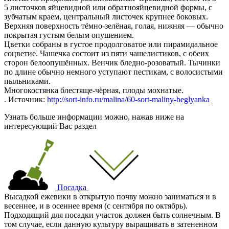
5 листочков яйцевидной или обратнояйцевидной формы, с
зубчатым краем, центральный листочек крупнее боковых.
Верхняя поверхность тёмно-зелёная, голая, нижняя — обычно
покрытая густым белым опушением.
Цветки собраны в густое продолговатое или пирамидальное
соцветие. Чашечка состоит из пяти чашелистиков, с обеих
сторон белоопушённых. Венчик бледно-розоватый. Тычинки
по длине обычно немного уступают пестикам, с волосистыми
пыльниками.
Многокостянка блестяще-чёрная, плоды мохнатые.
. Источник:
http://sort-info.ru/malina/60-sort-maliny-beglyanka
Узнать больше информации можно, нажав ниже на
интересующий Вас раздел
Посадка
Высадкой ежевики в открытую почву можно заниматься и в
весеннее, и в осеннее время (с сентября по октябрь).
Подходящий для посадки участок должен быть солнечным. В
том случае, если данную культуру выращивать в затененном