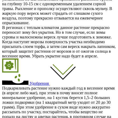
на глубину 10-15 см с одновременным удалением сорной
травы. Рыхление и прополку осуществляют сквозь мульчу. В
жаркую пору вереск может страдать от слишком сухого
воздуха, поэтому прекрасно отзывается на ежевечернее
опрыскивание.
В регионах с теплым климатом данное растение прекрасно
переносит зиму без укрытия. Но в том случае, если зимы
суровы и малоснежны вереск лучше подготовить к зимовке.
Когда наступят морозы поверхность участка необходимо
присыпать слоем торфа, а затем сам вереск накрыть лапником,
который защитит растения от морозов и от ожогов солнца в
весеннее время. Убрать укрытие надо будет в апреле.
Удобрения
Подкармливать растение нужно каждый год в весеннее время
(в апреле либо мае), при этом в почву вносят полное
минеральное удобрение, на 1 кустик берется 1,5–2 больших
ложки подкормки (на 1 квадратный метр уходит от 20 до 30
грамм). При этом удобрение в сухом виде нужно аккуратно
рассыпать по участку, постарайтесь, чтобы вещество не
попало на листву и цветки растения, в противном случае на