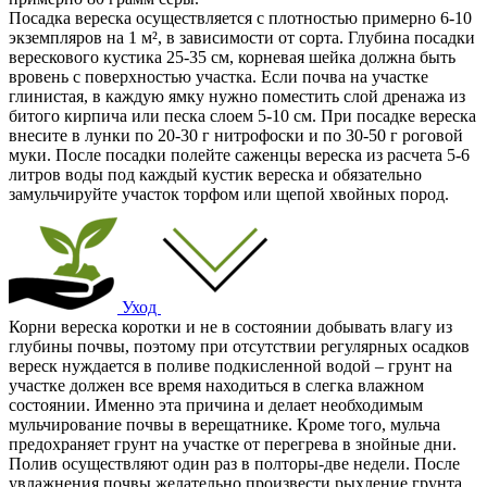
Посадка вереска осуществляется с плотностью примерно 6-10
экземпляров на 1 м², в зависимости от сорта. Глубина посадки
верескового кустика 25-35 см, корневая шейка должна быть
вровень с поверхностью участка. Если почва на участке
глинистая, в каждую ямку нужно поместить слой дренажа из
битого кирпича или песка слоем 5-10 см. При посадке вереска
внесите в лунки по 20-30 г нитрофоски и по 30-50 г роговой
муки. После посадки полейте саженцы вереска из расчета 5-6
литров воды под каждый кустик вереска и обязательно
замульчируйте участок торфом или щепой хвойных пород.
Уход
Корни вереска коротки и не в состоянии добывать влагу из
глубины почвы, поэтому при отсутствии регулярных осадков
вереск нуждается в поливе подкисленной водой – грунт на
участке должен все время находиться в слегка влажном
состоянии. Именно эта причина и делает необходимым
мульчирование почвы в верещатнике. Кроме того, мульча
предохраняет грунт на участке от перегрева в знойные дни.
Полив осуществляют один раз в полторы-две недели. После
увлажнения почвы желательно произвести рыхление грунта